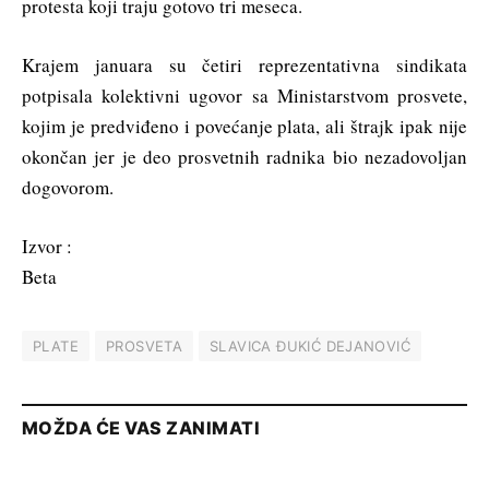
protesta koji traju gotovo tri meseca.
Krajem januara su četiri reprezentativna sindikata
potpisala kolektivni ugovor sa Ministarstvom prosvete,
kojim je predviđeno i povećanje plata, ali štrajk ipak nije
okončan jer je deo prosvetnih radnika bio nezadovoljan
dogovorom.
Izvor :
Beta
PLATE
PROSVETA
SLAVICA ĐUKIĆ DEJANOVIĆ
MOŽDA ĆE VAS ZANIMATI