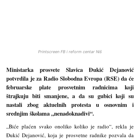
Printscreen FB i reform centar Niš
Ministarka prosvete Slavica Đukić Dejanović
potvrdila je za Radio Slobodna Evropa (RSE) da će
februarske plate prosvetnim radnicima koji
štrajkuju biti smanjene, a da su gubici koji su
nastali zbog aktuelnih protesta u osnovnim i
srednjim školama „nenadoknadivi“.
„Biće plaćen svako onoliko koliko je radio“, rekla je
Đukić Dejanović, koja je prosvetne radnike pozvala da