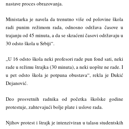
nastave proces obrazovanja.
Ministarka je navela da trenutno više od polovine škola
radi punim režimom rada, odnosno održava časove u
trajanju od 45 minuta, a da se skraćeni časovi održavaju u
30 odsto škola u Srbiji“.
„U 16 odsto škola neki profesori rade pun fond sati, neki
rade u režimu štrajka (30 minuta), a neki uopšte ne rade. I
u pet odsto škola je potpuna obustava“, rekla je Đukić
Dejanović.
Deo prosvetnih radnika od početka školske godine
protestuje, zahtevajući bolje plate i uslove rada.
Njihov protest i štrajk je intenziviran u talasu studentskih