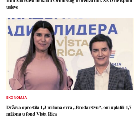
Iran zadržava blokadu Ormuskog moreuza dok SAD ne ispuni
uslove
EKONOMJA
Država oprostila 1,3 miliona evra „Brodarstvu“, oni uplatili 1,7
miliona u fond Vista Rica