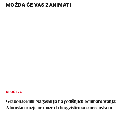
MOŽDA ĆE VAS ZANIMATI
DRUŠTVO
Gradonačelnik Nagasakija na godišnjicu bombardovanja:
Atomsko oružje ne može da koegzistira sa čovečanstvom