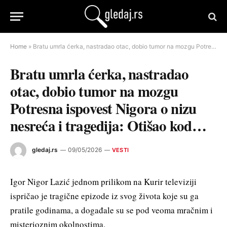
Home
»
Bratu umrla ćerka, nastradao otac, dobio tumor na mozgu Potresna ispovest Nigora o nizu nesreća i tragedija: Otišao kod…
Bratu umrla ćerka, nastradao
otac, dobio tumor na mozgu
Potresna ispovest Nigora o nizu
nesreća i tragedija: Otišao kod…
gledaj.rs
09/05/2026
VESTI
Igor Nigor Lazić jednom prilikom na Kurir televiziji
ispričao je tragične epizode iz svog života koje su ga
pratile godinama, a događale su se pod veoma mračnim i
misterioznim okolnostima.