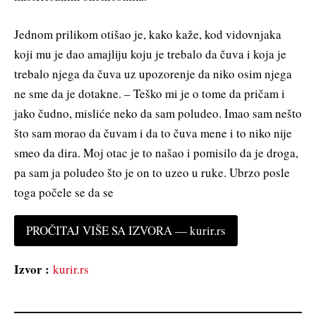
Jednom prilikom otišao je, kako kaže, kod vidovnjaka
koji mu je dao amajliju koju je trebalo da čuva i koja je
trebalo njega da čuva uz upozorenje da niko osim njega
ne sme da je dotakne. – Teško mi je o tome da pričam i
jako čudno, misliće neko da sam poludeo. Imao sam nešto
što sam morao da čuvam i da to čuva mene i to niko nije
smeo da dira. Moj otac je to našao i pomisilo da je droga,
pa sam ja poludeo što je on to uzeo u ruke. Ubrzo posle
toga počele se da se
PROČITAJ VIŠE SA IZVORA — kurir.rs
Izvor :
kurir.rs