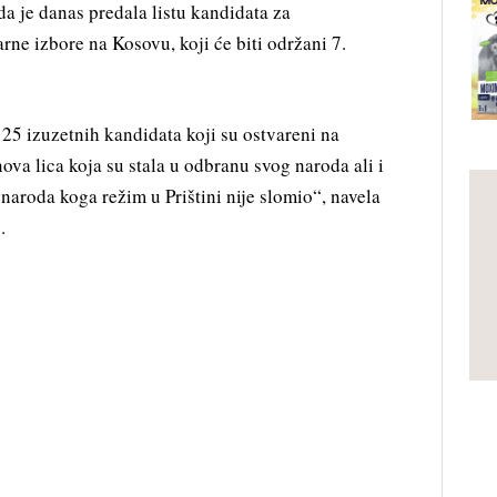
 da je danas predala listu kandidata za
ne izbore na Kosovu, koji će biti održani 7.
25 izuzetnih kandidata koji su ostvareni na
ova lica koja su stala u odbranu svog naroda ali i
naroda koga režim u Prištini nije slomio“, navela
.