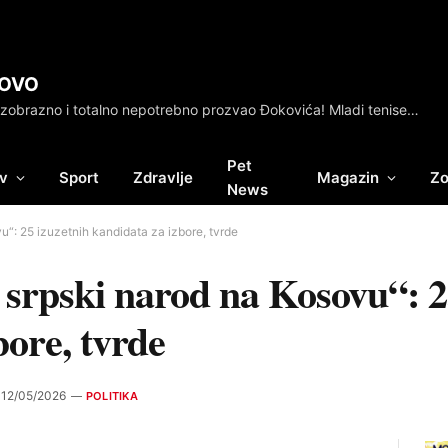
OVO
Bezobrazno i totalno nepotrebno prozvao Đokovića! Mladi teniser iz čista mira udario na Novaka
Pet
v
Sport
Zdravlje
Magazin
Zo
News
u“: 25 izuzetnih kandidata za izbore, tvrde
a srpski narod na Kosovu“: 2
bore, tvrde
12/05/2026
POLITIKA