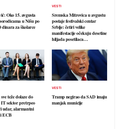
VESTI
vić: Oko 15. avgusta
Sremska Mitrovica u avgustu
porodicama u Nišu po
postaje festivalski centar
0 dinara za školarce
Srbije: četiri velike
manifestacije očekuju desetine
hiljada posetilaca…
VESTI
 sve teže dolaze do
Tramp negirao da SAD imaju
: IT sektor pretrpeo
manjak municije
ći udar, alarmantni
ci ECB