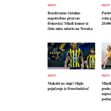
VESTI
VESTI
Bezobrazno i totalno
Pavlo
nepotrebno prozvao
svim 
Đokovića! Mladi teniser iz
20.00
čista mira udario na Novaka
VESTI
VESTI
Makabi ne staje! Stiglo
Mladi
pojačanje iz Fenerbahčea!
posla
najve
poda