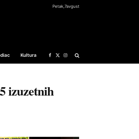
Petak,7avgust
diac
Kultura
Facebook
X
Instagram
(Twitter)
5 izuzetnih