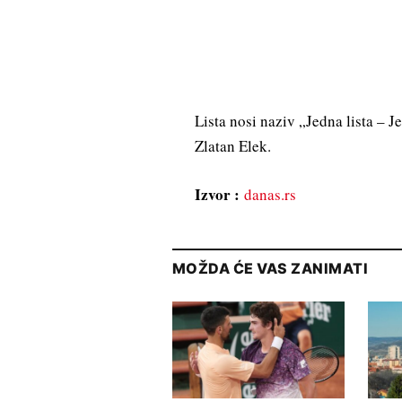
Lista nosi naziv „Jedna lista – J
Zlatan Elek.
Izvor :
danas.rs
MOŽDA ĆE VAS ZANIMATI