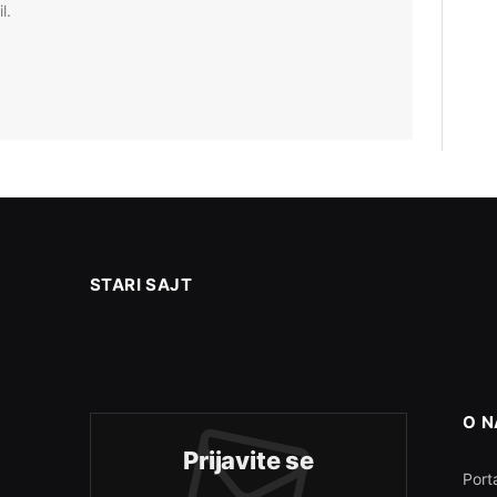
l.
STARI SAJT
O 
Prijavite se
Porta