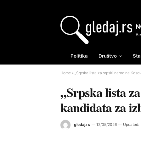
N
Politika
Društvo
Sta
Home
»
„Srpska lista za srpski narod na Kosov
„Srpska lista z
kandidata za iz
gledaj.rs
12/05/2026
Updated: