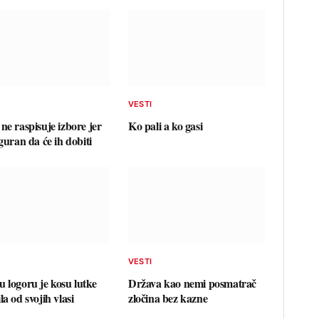
VESTI
ne raspisuje izbore jer
Ko pali a ko gasi
iguran da će ih dobiti
VESTI
u logoru je kosu lutke
Država kao nemi posmatrač
la od svojih vlasi
zločina bez kazne