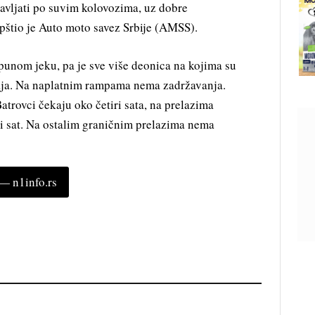
bavljati po suvim kolovozima, uz dobre
pštio je Auto moto savez Srbije (AMSS).
punom jeku, pa je sve više deonica na kojima su
aja. Na naplatnim rampama nema zadržavanja.
trovci čekaju oko četiri sata, na prelazima
iji sat. Na ostalim graničnim prelazima nema
 n1info.rs