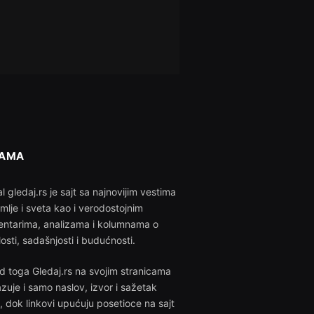
NAMA
l gledaj.rs je sajt sa najnovijim vestima
emlje i sveta kao i verodostojnim
ntarima, analizama i kolumnama o
losti, sadašnjosti i budućnosti.
d toga Gledaj.rs na svojim stranicama
azuje i samo naslov, izvor i sažetak
i, dok linkovi upućuju posetioce na sajt