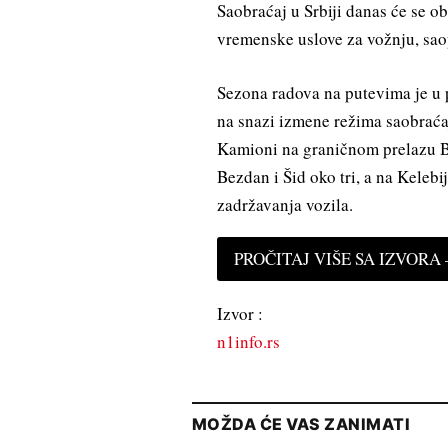
Saobraćaj u Srbiji danas će se o
vremenske uslove za vožnju, sao
Sezona radova na putevima je u 
na snazi izmene režima saobrać
Kamioni na graničnom prelazu Ba
Bezdan i Šid oko tri, a na Keleb
zadržavanja vozila.
PROČITAJ VIŠE SA IZVORA —
Izvor :
n1info.rs
MOŽDA ĆE VAS ZANIMATI