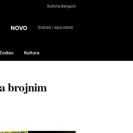
Subota,8avgust
NOVO
Statisti i epizodisti
Zodiac
Kultura
Facebook
X
Instagram
(Twitter)
na brojnim