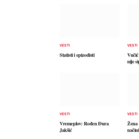
VESTI
VESTI
Statisti i epizodisti
Vučić 
nije s
VESTI
VESTI
Vremeplov: Rođen Đura
Žena 
Jakšić
načini