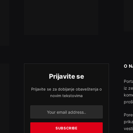
O 
Prijavite se
Porta
iz z
Prijavite se za dobijanje obaveštenja o
kome
novim tekstovima
proš
Pore
prik
vest