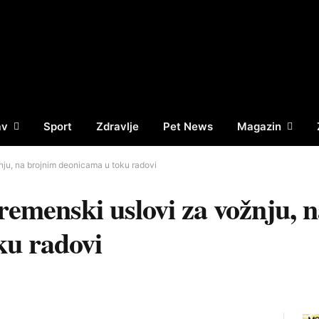
av
Sport
Zdravlje
Pet News
Magazin
ju, na brojnim deonicama u toku radovi
emenski uslovi za vožnju, 
ku radovi