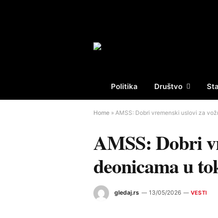
Politika
Društvo
St
Home
»
AMSS: Dobri vremenski uslovi za vožn
AMSS: Dobri vr
deonicama u to
gledaj.rs
13/05/2026
VESTI