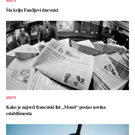
VESTI
Šta kriju Faučijevi dnevnici
VESTI
Kako je najveći francuski list „Mond“ postao novina
establišmenta