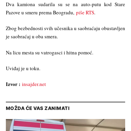
Dva kamiona sudarila su se na auto-putu kod Stare
Pazove u smeru prema Beogradu,
piše RTS
.
Zbog bezbednosti svih učesnika u saobraćaju obustavljen
je saobraćaj u oba smera.
Na licu mesta su vatrogasci i hitna pomoć.
Uviđaj je u toku.
Izvor :
insajder.net
MOŽDA ĆE VAS ZANIMATI