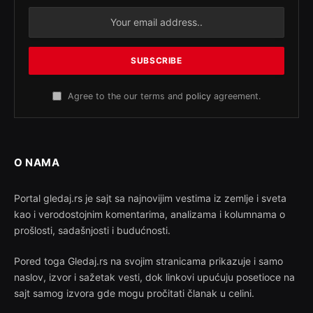
Agree to the our terms and
policy
agreement.
O NAMA
Portal gledaj.rs je sajt sa najnovijim vestima iz zemlje i sveta
kao i verodostojnim komentarima, analizama i kolumnama o
prošlosti, sadašnjosti i budućnosti.
Pored toga Gledaj.rs na svojim stranicama prikazuje i samo
naslov, izvor i sažetak vesti, dok linkovi upućuju posetioce na
sajt samog izvora gde mogu pročitati članak u celini.