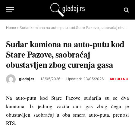
Home
»
Sudar kamiona na auto-putu kod Stare Pazove, saobraćaj obustavljen zbog curenja gasa
Sudar kamiona na auto-putu kod
Stare Pazove, saobraćaj
obustavljen zbog curenja gasa
gledaj.rs
13/05/2026
Updated:
13/05/2026
AKTUELNO
Na auto-putu kod Stare Pazove sudarila su se dva
kamiona. Iz jednog vozila curi gas zbog čega je
obustavljen saobraćaj u oba smera auto-puta, prenosi
RTS.