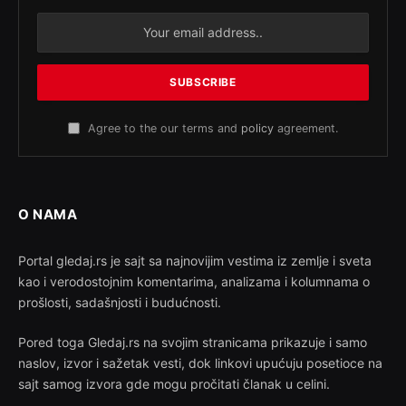
Agree to the our terms and
policy
agreement.
O NAMA
Portal gledaj.rs je sajt sa najnovijim vestima iz zemlje i sveta
kao i verodostojnim komentarima, analizama i kolumnama o
prošlosti, sadašnjosti i budućnosti.
Pored toga Gledaj.rs na svojim stranicama prikazuje i samo
naslov, izvor i sažetak vesti, dok linkovi upućuju posetioce na
sajt samog izvora gde mogu pročitati članak u celini.