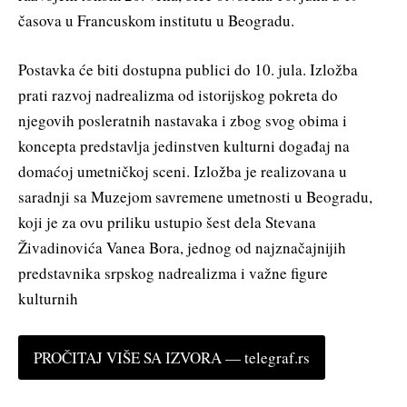
časova u Francuskom institutu u Beogradu.
Postavka će biti dostupna publici do 10. jula. Izložba
prati razvoj nadrealizma od istorijskog pokreta do
njegovih posleratnih nastavaka i zbog svog obima i
koncepta predstavlja jedinstven kulturni događaj na
domaćoj umetničkoj sceni. Izložba je realizovana u
saradnji sa Muzejom savremene umetnosti u Beogradu,
koji je za ovu priliku ustupio šest dela Stevana
Živadinovića Vanea Bora, jednog od najznačajnijih
predstavnika srpskog nadrealizma i važne figure
kulturnih
PROČITAJ VIŠE SA IZVORA — telegraf.rs