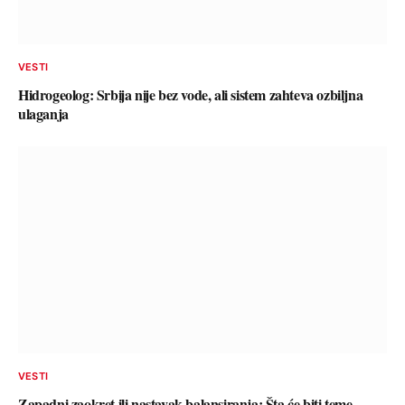
VESTI
Hidrogeolog: Srbija nije bez vode, ali sistem zahteva ozbiljna
ulaganja
VESTI
Zapadni zaokret ili nastavak balansiranja: Šta će biti teme