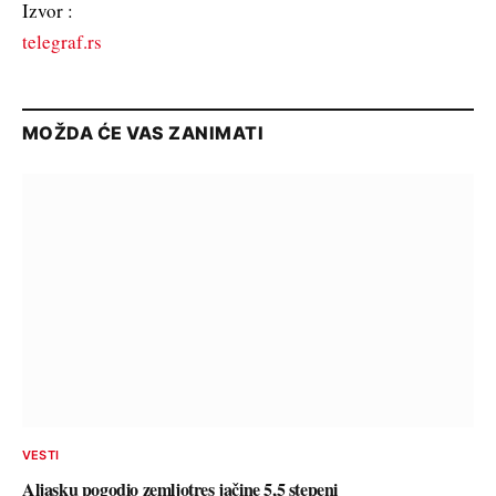
Izvor :
telegraf.rs
MOŽDA ĆE VAS ZANIMATI
VESTI
Aljasku pogodio zemljotres jačine 5,5 stepeni