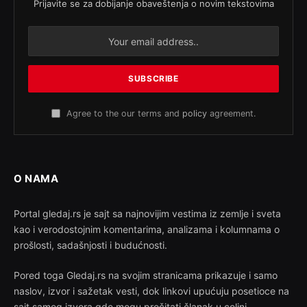
Prijavite se za dobijanje obaveštenja o novim tekstovima
Agree to the our terms and
policy
agreement.
O NAMA
Portal gledaj.rs je sajt sa najnovijim vestima iz zemlje i sveta
kao i verodostojnim komentarima, analizama i kolumnama o
prošlosti, sadašnjosti i budućnosti.
Pored toga Gledaj.rs na svojim stranicama prikazuje i samo
naslov, izvor i sažetak vesti, dok linkovi upućuju posetioce na
sajt samog izvora gde mogu pročitati članak u celini.