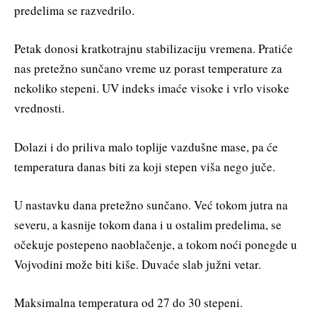
predelima se razvedrilo.
Petak donosi kratkotrajnu stabilizaciju vremena. Pratiće
nas pretežno sunčano vreme uz porast temperature za
nekoliko stepeni. UV indeks imaće visoke i vrlo visoke
vrednosti.
Dolazi i do priliva malo toplije vazdušne mase, pa će
temperatura danas biti za koji stepen viša nego juče.
U nastavku dana pretežno sunčano. Već tokom jutra na
severu, a kasnije tokom dana i u ostalim predelima, se
očekuje postepeno naoblačenje, a tokom noći ponegde u
Vojvodini može biti kiše. Duvaće slab južni vetar.
Maksimalna temperatura od 27 do 30 stepeni.