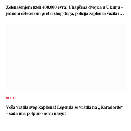
Zelenašenjem uzeli 400.000 evra: Uhapšena dvojica u Ulcinju –
jednom oštećenom pretili zbog duga, policija zaplenila vozila i…
VESTI
Voša vratila svog kapitena! Legenda se vratila na „Karađorđe“
– sada ima potpuno novu ulogu!