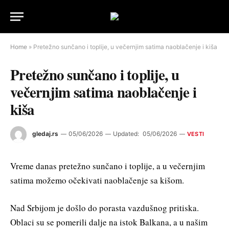
Home
»
Pretežno sunčano i toplije, u večernjim satima naoblačenje i kiša
Pretežno sunčano i toplije, u
večernjim satima naoblačenje i
kiša
gledaj.rs
05/06/2026
Updated:
05/06/2026
VESTI
Vreme danas pretežno sunčano i toplije, a u večernjim
satima možemo očekivati naoblačenje sa kišom.
Nad Srbijom je došlo do porasta vazdušnog pritiska.
Oblaci su se pomerili dalje na istok Balkana, a u našim