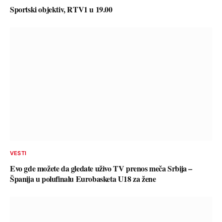
Sportski objektiv, RTV1 u 19.00
VESTI
Evo gde možete da gledate uživo TV prenos meča Srbija –
Španija u polufinalu Eurobasketa U18 za žene