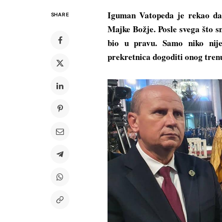
Iguman Vatopeda je rekao da ć
SHARE
Majke Božje. Posle svega što 
bio u pravu. Samo niko nije
prekretnica dogoditi onog trenu