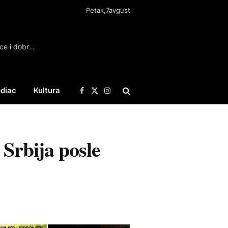
Petak,7avgust
Studenti u Pančevu sutra prikupljaju pomoć za vatrogasce i dobrovoljce u Deliblatskoj peščari
diac
Kultura
Facebook
X
Instagram
(Twitter)
 Srbija posle