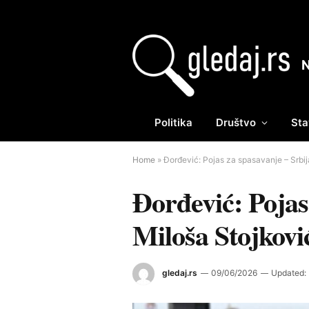
Politika
Društvo
Sta
Home
»
Đorđević: Pojas za spasavanje – Srbija
Đorđević: Pojas 
Miloša Stojkovi
gledaj.rs
09/06/2026
Updated: