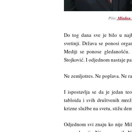
Piše:
Mlađan 
Do tog dana sve je bilo u naj
svetinji. Država se ponosi org
Mediji se ponose gledanošću. 
Stojković. I odjednom nastaje pa
Ne zemljotres. Ne poplava. Ne rat
I ispostavlja se da je jedan te
tabloida i svih društvenih mrež
krizne službe na svetu, stižu dem
Odjednom svi znaju ko nije Mil