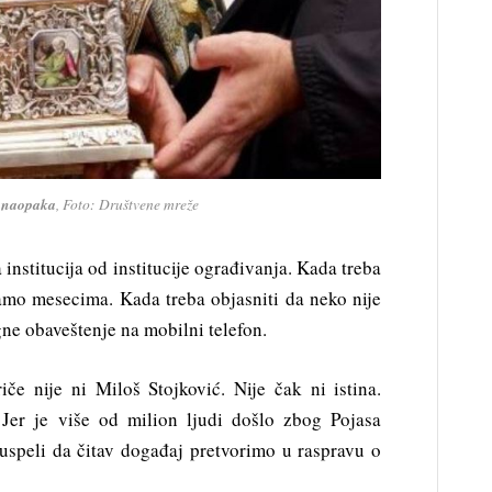
i naopaka
, Foto: Društvene mreže
a institucija od institucije ograđivanja. Kada treba
kamo mesecima. Kada treba objasniti da neko nije
gne obaveštenje na mobilni telefon.
iče nije ni Miloš Stojković. Nije čak ni istina.
 Jer je više od milion ljudi došlo zbog Pojasa
uspeli da čitav događaj pretvorimo u raspravu o