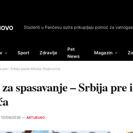
NOVO
Pet
v
Sport
Zdravlje
Magazin
Zo
News
 pre i Srbija posle Miloša Stojkovića
za spasavanje – Srbija pre i
ća
10/06/2026
AKTUELNO