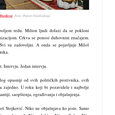
Đorđević
, Foto: Pokret Oslobođenje
boljem redu. Milion ljudi dolazi da se pokloni
anizacijom. Crkva se ponosi duhovnim značajem.
Svi su zadovoljni. A onda se pojavljuje Miloš
nika.
. Intervju. Jedan intervju.
olog opasniji od svih političkih protivnika, svih
a zajedno. U roku koji bi pozavidele i najbolje
antiji, saopštenja, ograđivanja i objašnjenja.
oš Stojković. Niko ne objašnjava ko jeste. Samo