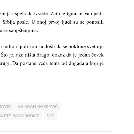
zemlja uspela da izvede. Zato je iguman Vatopeda
i Srbija posle. U onoj prvoj ljudi su se ponosili
 se saopštenjima.
o milion ljudi koji su došli da se poklone svetinji.
 Što je, ako ništa drugo, dokaz da je jedan čovek
drugi. Da postane veća tema od događaja koji je
KOVIĆ
MLAĐAN ĐORĐEVIĆ
SVETE BOGORODICE
SPC