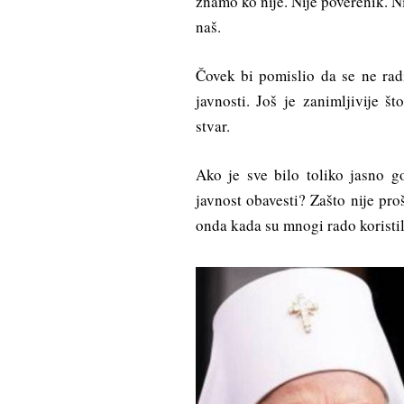
znamo ko nije. Nije poverenik. Ni
naš.
Čovek bi pomislio da se ne radi
javnosti. Još je zanimljivije š
stvar.
Ako je sve bilo toliko jasno g
javnost obavesti? Zašto nije pro
onda kada su mnogi rado koristil