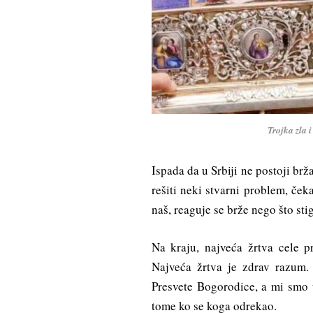
Trojka zla 
Ispada da u Srbiji ne postoji brž
rešiti neki stvarni problem, če
naš, reaguje se brže nego što sti
Na kraju, najveća žrtva cele pr
Najveća žrtva je zdrav razum.
Presvete Bogorodice, a mi smo 
tome ko se koga odrekao.