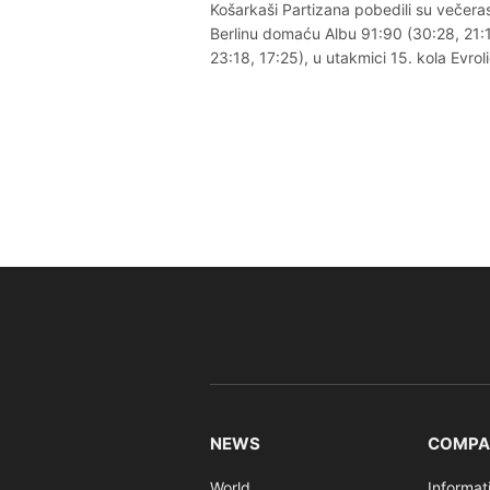
Košarkaši Partizana pobedili su večera
Berlinu domaću Albu 91:90 (30:28, 21:
23:18, 17:25), u utakmici 15. kola Evrol
NEWS
COMPA
World
Informat