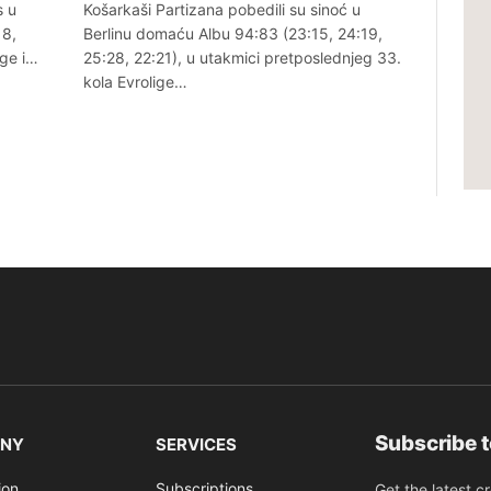
s u
Košarkaši Partizana pobedili su sinoć u
18,
Berlinu domaću Albu 94:83 (23:15, 24:19,
ige i…
25:28, 22:21), u utakmici pretposlednjeg 33.
kola Evrolige…
Subscribe 
NY
SERVICES
ion
Subscriptions
Get the latest c