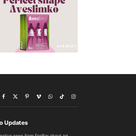
Facebook
X
Pinterest
Vimeo
WhatsApp
TikTok
Instagram
(Twitter)
to Updates
reative news from FooBar about art,