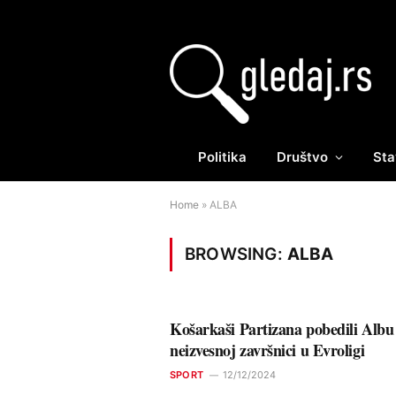
Politika
Društvo
Sta
Home
»
ALBA
BROWSING:
ALBA
Košarkaši Partizana pobedili Albu
neizvesnoj završnici u Evroligi
SPORT
12/12/2024