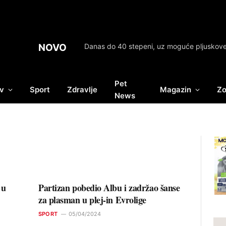
NOVO
Pet
v
Sport
Zdravlje
Magazin
Zo
News
 u
Partizan pobedio Albu i zadržao šanse
za plasman u plej-in Evrolige
SPORT
05/04/2024