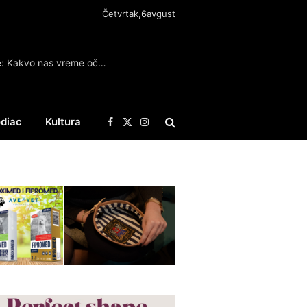
Četvrtak,6avgust
Danas do 40 stepeni, uz moguće pljuskove: Kakvo nas vreme očekuje za vikend
diac
Kultura
Facebook
X
Instagram
(Twitter)