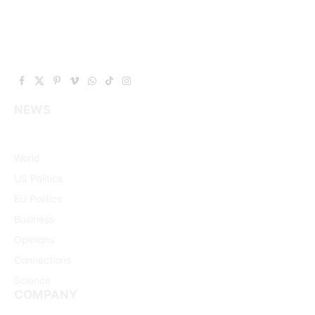
Facebook
X
Pinterest
Vimeo
WhatsApp
TikTok
Instagram
(Twitter)
NEWS
World
US Politics
EU Politics
Business
Opinions
Connections
Science
COMPANY