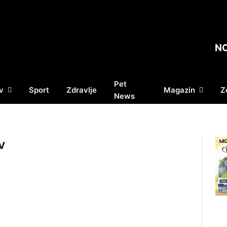
N
Pet
v
Sport
Zdravlje
Magazin
Z
News
V