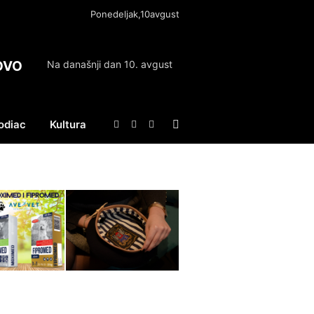
Ponedeljak,10avgust
OVO
Na današnji dan 10. avgust
odiac
Kultura
Facebook
X
Instagram
(Twitter)