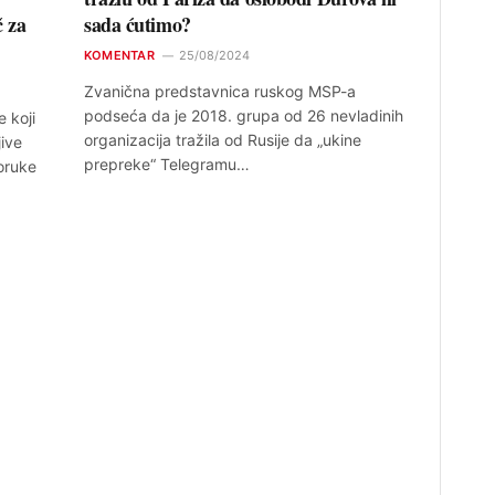
č za
sada ćutimo?
KOMENTAR
25/08/2024
Zvanična predstavnica ruskog MSP-a
podseća da je 2018. grupa od 26 nevladinih
 koji
organizacija tražila od Rusije da „ukine
jive
prepreke“ Telegramu…
oruke