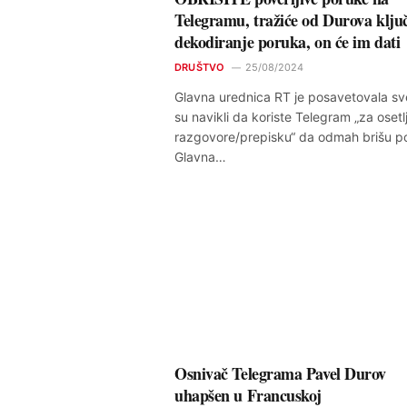
Telegramu, tražiće od Durova klju
dekodiranje poruka, on će im dati
DRUŠTVO
25/08/2024
Glavna urednica RT je posavetovala sve
su navikli da koriste Telegram „za osetl
razgovore/prepisku“ da odmah brišu p
Glavna…
Osnivač Telegrama Pavel Durov
uhapšen u Francuskoj