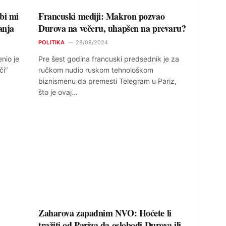
bi mi
Francuski mediji: Makron pozvao
anja
Durova na večeru, uhapšen na prevaru?
POLITIKA
28/08/2024
nio je
Pre šest godina francuski predsednik je za
či“
ručkom nudio ruskom tehnološkom
biznismenu da premesti Telegram u Pariz,
što je ovaj…
Zaharova zapadnim NVO: Hoćete li
tražiti od Pariza da oslobodi Durova ili