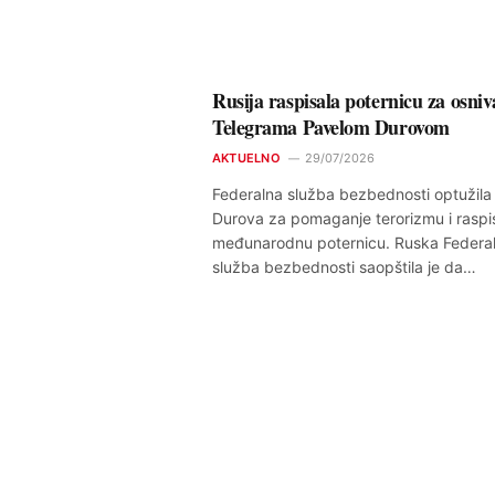
Rusija raspisala poternicu za osni
Telegrama Pavelom Durovom
AKTUELNO
29/07/2026
Federalna služba bezbednosti optužila
Durova za pomaganje terorizmu i raspi
međunarodnu poternicu. Ruska Federa
služba bezbednosti saopštila je da…