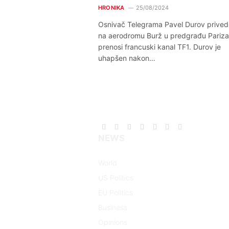
HRONIKA
25/08/2024
Osnivač Telegrama Pavel Durov prived
na aerodromu Burž u predgrađu Pariza
prenosi francuski kanal TF1. Durov je
uhapšen nakon…
Facebook
X
Pinterest
Vimeo
WhatsApp
TikTok
Instagram
NEWS
(Twitter)
World
US Politics
EU Politics
Business
Opinions