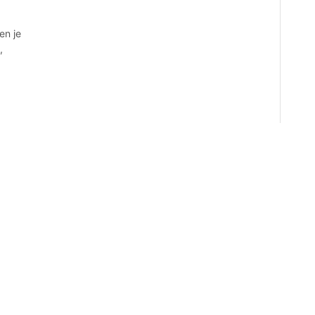
en je
,