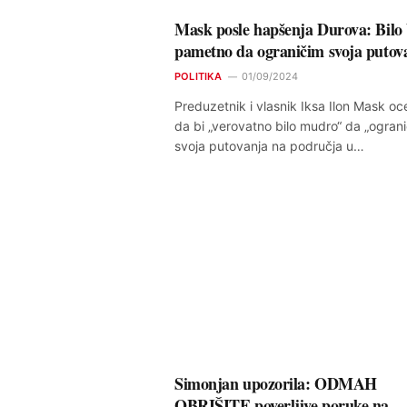
Mask posle hapšenja Durova: Bilo 
pametno da ograničim svoja putov
POLITIKA
01/09/2024
Preduzetnik i vlasnik Iksa Ilon Mask oce
da bi „verovatno bilo mudro“ da „ograni
svoja putovanja na područja u…
Simonjan upozorila: ODMAH
OBRIŠITE poverljive poruke na