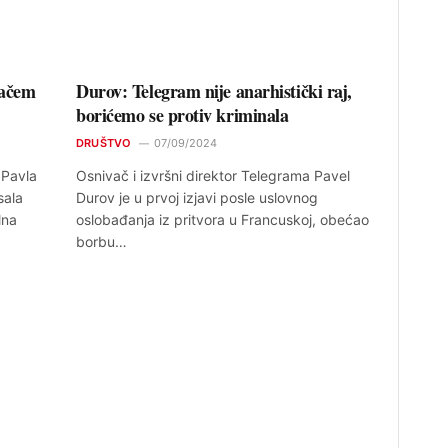
vačem
Durov: Telegram nije anarhistički raj,
borićemo se protiv kriminala
DRUŠTVO
07/09/2024
 Pavla
Osnivač i izvršni direktor Telegrama Pavel
sala
Durov je u prvoj izjavi posle uslovnog
lna
oslobađanja iz pritvora u Francuskoj, obećao
borbu…