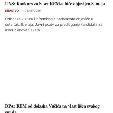
UNS: Konkurs za Savet REM-a biće objavljen 8. maja
DRUŠTVO
06/05/2025
Odbor za kulturu i informisanje parlamenta objaviće u
četvrtak, 8. maja, Javni poziv za predlaganje kandidata za
izbor članova Saveta…
DPA: REM od dolaska Vučića na vlast lišen svakog
smisla