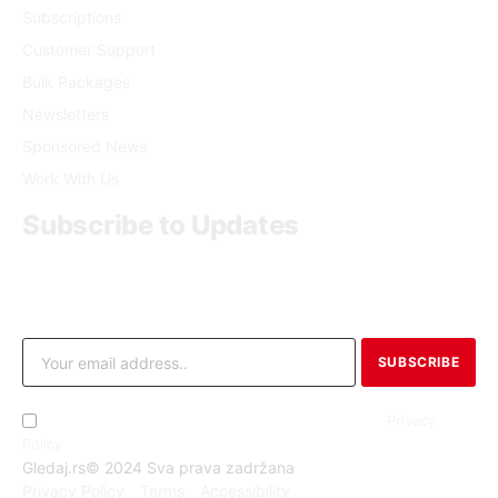
Subscriptions
Customer Support
Bulk Packages
Newsletters
Sponsored News
Work With Us
Subscribe to Updates
Get the latest creative news from FooBar about art, design
and business.
By signing up, you agree to the our terms and our
Privacy
Policy
agreement.
Gledaj.rs© 2024 Sva prava zadržana
Privacy Policy
Terms
Accessibility