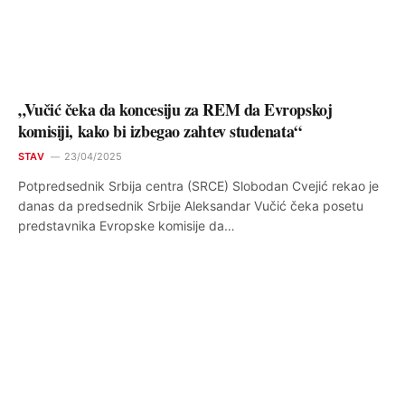
„Vučić čeka da koncesiju za REM da Evropskoj
komisiji, kako bi izbegao zahtev studenata“
STAV
23/04/2025
Potpredsednik Srbija centra (SRCE) Slobodan Cvejić rekao je
danas da predsednik Srbije Aleksandar Vučić čeka posetu
predstavnika Evropske komisije da…