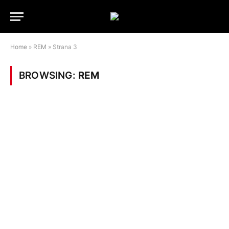
Home
»
REM
»
Strana 3
BROWSING:
REM