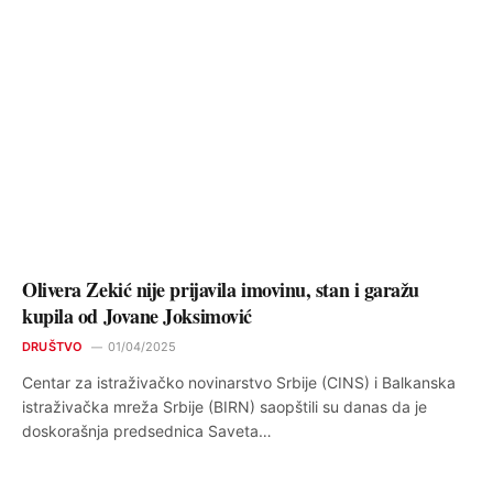
Olivera Zekić nije prijavila imovinu, stan i garažu
kupila od Jovane Joksimović
DRUŠTVO
01/04/2025
Centar za istraživačko novinarstvo Srbije (CINS) i Balkanska
istraživačka mreža Srbije (BIRN) saopštili su danas da je
doskorašnja predsednica Saveta…