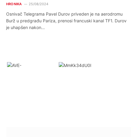
HRONIKA
25/08/2024
Osnivač Telegrama Pavel Durov priveden je na aerodromu
Burž u predgrađu Pariza, prenosi francuski kanal TF1. Durov
je uhapšen nakon…