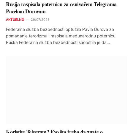
Rusija raspisala poternicu za osnivačem Telegrama
Pavelom Durovom
AKTUELNO
29/07/2026
Federalna služba bezbednosti optužila Pavla Durova za
pomaganje terorizmu i raspisala međunarodnu poternicu.
Ruska Federalna služba bezbednosti saopštila je da…
Koristite Telegram? Evo šta treba da znate o