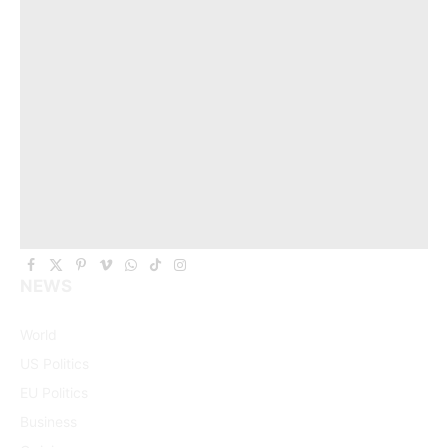
Facebook
X
Pinterest
Vimeo
WhatsApp
TikTok
Instagram
NEWS
(Twitter)
World
US Politics
EU Politics
Business