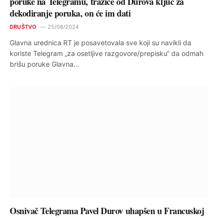
poruke na Telegramu, tražiće od Durova ključ za
dekodiranje poruka, on će im dati
DRUŠTVO
25/08/2024
Glavna urednica RT je posavetovala sve koji su navikli da
koriste Telegram „za osetljive razgovore/prepisku“ da odmah
brišu poruke Glavna…
Osnivač Telegrama Pavel Durov uhapšen u Francuskoj