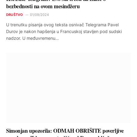
bezbednosti na ovom mesindžeru
DRUŠTVO
01/09/2024
U trenutku pisanja ovog teksta osnivač Telegrama Pavel
Durov je nakon hapšenja u Francuskoj stavljen pod sudski
nadzor. U međuvremenu…
Simonjan upozorila: ODMAH OBRIŠITE poverljive