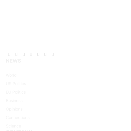
Facebook
X
Pinterest
Vimeo
WhatsApp
TikTok
Instagram
NEWS
(Twitter)
World
US Politics
EU Politics
Business
Opinions
Connections
Science