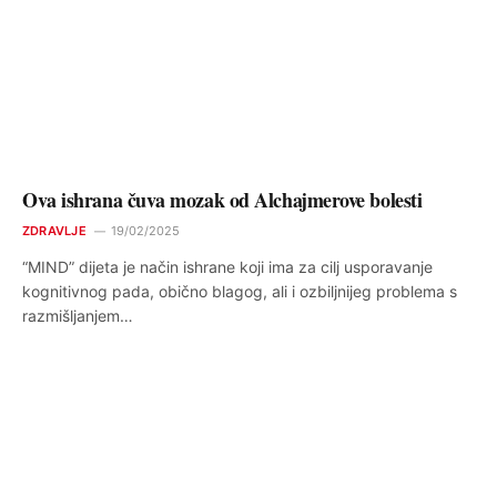
Ova ishrana čuva mozak od Alchajmerove bolesti
ZDRAVLJE
19/02/2025
“MIND” dijeta je način ishrane koji ima za cilj usporavanje
kognitivnog pada, obično blagog, ali i ozbiljnijeg problema s
razmišljanjem…