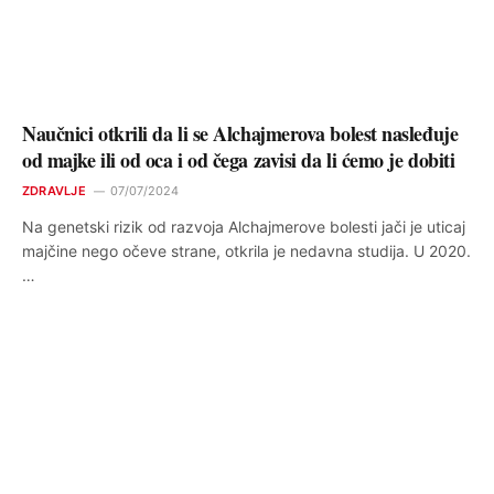
Naučnici otkrili da li se Alchajmerova bolest nasleđuje
od majke ili od oca i od čega zavisi da li ćemo je dobiti
ZDRAVLJE
07/07/2024
Na genetski rizik od razvoja Alchajmerove bolesti jači je uticaj
majčine nego očeve strane, otkrila je nedavna studija. U 2020.
…