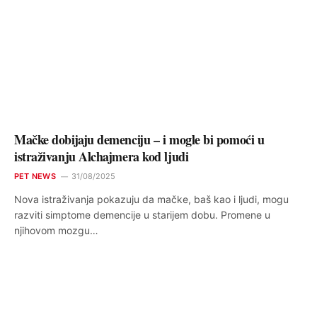
Mačke dobijaju demenciju – i mogle bi pomoći u
istraživanju Alchajmera kod ljudi
PET NEWS
31/08/2025
Nova istraživanja pokazuju da mačke, baš kao i ljudi, mogu
razviti simptome demencije u starijem dobu. Promene u
njihovom mozgu…