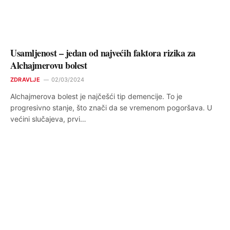
Usamljenost – jedan od najvećih faktora rizika za
Alchajmerovu bolest
ZDRAVLJE
02/03/2024
Alchajmerova bolest je najčešći tip demencije. To je
progresivno stanje, što znači da se vremenom pogoršava. U
većini slučajeva, prvi…