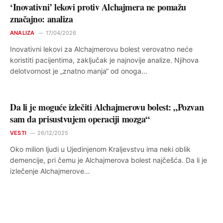
‘Inovativni’ lekovi protiv Alchajmera ne pomažu
značajno: analiza
ANALIZA
17/04/2026
Inovativni lekovi za Alchajmerovu bolest verovatno neće
koristiti pacijentima, zaključak je najnovije analize. Njihova
delotvornost je „znatno manja“ od onoga…
Da li je moguće izlečiti Alchajmerovu bolest: „Pozvan
sam da prisustvujem operaciji mozga“
VESTI
26/12/2025
Oko milion ljudi u Ujedinjenom Kraljevstvu ima neki oblik
demencije, pri čemu je Alchajmerova bolest najčešća. Da li je
izlečenje Alchajmerove…