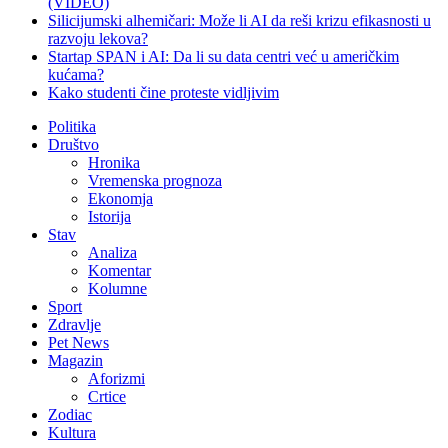
(VIDEO)
Silicijumski alhemičari: Može li AI da reši krizu efikasnosti u
razvoju lekova?
Startap SPAN i AI: Da li su data centri već u američkim
kućama?
Kako studenti čine proteste vidljivim
Politika
Društvo
Hronika
Vremenska prognoza
Ekonomja
Istorija
Stav
Analiza
Komentar
Kolumne
Sport
Zdravlje
Pet News
Magazin
Aforizmi
Crtice
Zodiac
Kultura