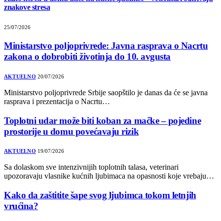
znakove stresa
25/07/2026
Ministarstvo poljoprivrede: Javna rasprava o Nacrtu
zakona o dobrobiti životinja do 10. avgusta
AKTUELNO
20/07/2026
Ministarstvo poljoprivrede Srbije saopštilo je danas da će se javna
rasprava i prezentacija o Nacrtu…
Toplotni udar može biti koban za mačke – pojedine
prostorije u domu povećavaju rizik
AKTUELNO
19/07/2026
Sa dolaskom sve intenzivnijih toplotnih talasa, veterinari
upozoravaju vlasnike kućnih ljubimaca na opasnosti koje vrebaju…
Kako da zaštitite šape svog ljubimca tokom letnjih
vrućina?