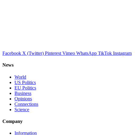
Facebook
X (Twitter)
Pinterest
Vimeo
WhatsApp
TikTok
Instagram
News
World
US Politics
EU Politics
Business
Opinions
Connections
Science
Company
Information