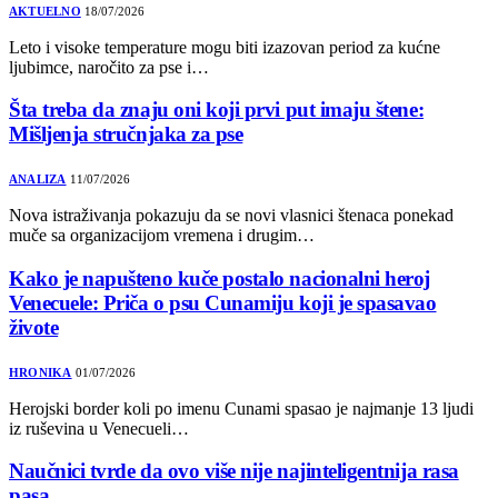
AKTUELNO
18/07/2026
Leto i visoke temperature mogu biti izazovan period za kućne
ljubimce, naročito za pse i…
Šta treba da znaju oni koji prvi put imaju štene:
Mišljenja stručnjaka za pse
ANALIZA
11/07/2026
Nova istraživanja pokazuju da se novi vlasnici štenaca ponekad
muče sa organizacijom vremena i drugim…
Kako je napušteno kuče postalo nacionalni heroj
Venecuele: Priča o psu Cunamiju koji je spasavao
živote
HRONIKA
01/07/2026
Herojski border koli po imenu Cunami spasao je najmanje 13 ljudi
iz ruševina u Venecueli…
Naučnici tvrde da ovo više nije najinteligentnija rasa
pasa