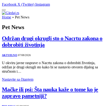
Facebook
X (Twitter)
Instagram
Home
»
Pet News
Pet News
Održan drugi okrugli sto o Nacrtu zakona o
dobrobiti životinja
AKTUELNO
07/08/2026
U okviru javne rasprave o Nacrtu zakona o dobrobiti životinja,
održan je drugi okrugli sto kako bi se nastavio otvoren dijalog sa
stručnom i…
Nastavite sa čitanjem
Mačke ili psi: Šta nauka kaže o tome ko je
zapravo pametniji?