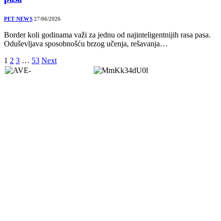
PET NEWS
27/06/2026
Border koli godinama važi za jednu od najinteligentnijih rasa pasa.
Oduševljava sposobnošću brzog učenja, rešavanja…
1
2
3
…
53
Next