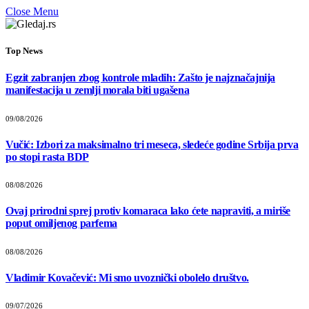
Close Menu
Top News
Egzit zabranjen zbog kontrole mladih: Zašto je najznačajnija
manifestacija u zemlji morala biti ugašena
09/08/2026
Vučić: Izbori za maksimalno tri meseca, sledeće godine Srbija prva
po stopi rasta BDP
08/08/2026
Ovaj prirodni sprej protiv komaraca lako ćete napraviti, a miriše
poput omiljenog parfema
08/08/2026
Vladimir Kovačević: Mi smo uvoznički obolelo društvo.
09/07/2026