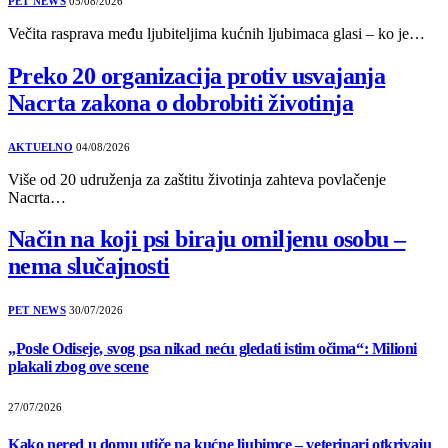
PET NEWS
05/08/2026
Večita rasprava među ljubiteljima kućnih ljubimaca glasi – ko je…
Preko 20 organizacija protiv usvajanja
Nacrta zakona o dobrobiti životinja
AKTUELNO
04/08/2026
Više od 20 udruženja za zaštitu životinja zahteva povlačenje
Nacrta…
Način na koji psi biraju omiljenu osobu –
nema slučajnosti
PET NEWS
30/07/2026
„Posle Odiseje, svog psa nikad neću gledati istim očima“: Milioni
plakali zbog ove scene
27/07/2026
Kako nered u domu utiče na kućne ljubimce – veterinari otkrivaju