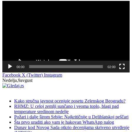
Прегледач
видео
записа
00:00
02:00
Facebook
X (Twitter)
Instagram
Nedelja,9avgust
NOVO
Kako stručna javnost ocenjuje posetu Zelenskog Beogradu?
RHMZ: U celoj zemlji sunčano i veoma toplo, blagi pad
temperature sredinom nedelje
Požari i dalje širom Srbije: Najkritičnije u Deliblatskoj peščari
Šta prvo uraditi ako vam je hakovan WhatsApp nalog
Dunav kod Novog Sada otkrio decenijama skriveno utvrđenje