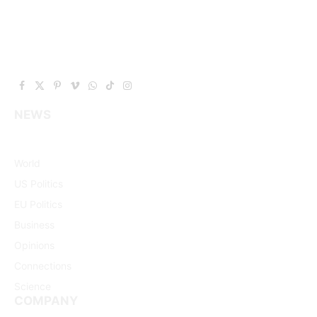
Facebook
X
Pinterest
Vimeo
WhatsApp
TikTok
Instagram
(Twitter)
NEWS
World
US Politics
EU Politics
Business
Opinions
Connections
Science
COMPANY