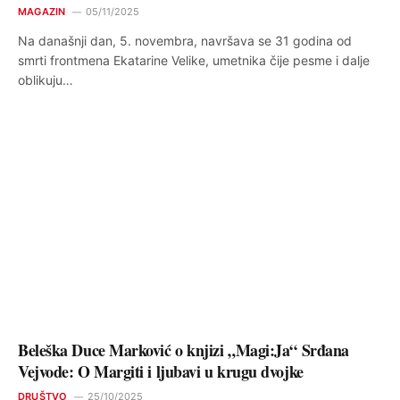
MAGAZIN
05/11/2025
Na današnji dan, 5. novembra, navršava se 31 godina od
smrti frontmena Ekatarine Velike, umetnika čije pesme i dalje
oblikuju…
Beleška Duce Marković o knjizi „Magi:Ja“ Srđana
Vejvode: O Margiti i ljubavi u krugu dvojke
DRUŠTVO
25/10/2025