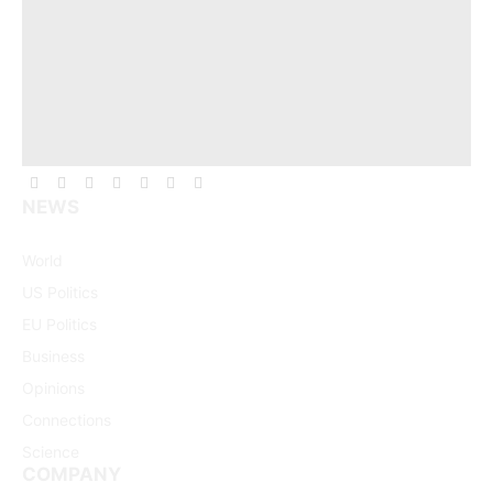
Facebook
X
Pinterest
Vimeo
WhatsApp
TikTok
Instagram
NEWS
(Twitter)
World
US Politics
EU Politics
Business
Opinions
Connections
Science
COMPANY