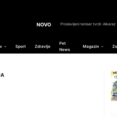
NOVO
Pet
v
Sport
Zdravlje
Magazin
Zo
News
JA