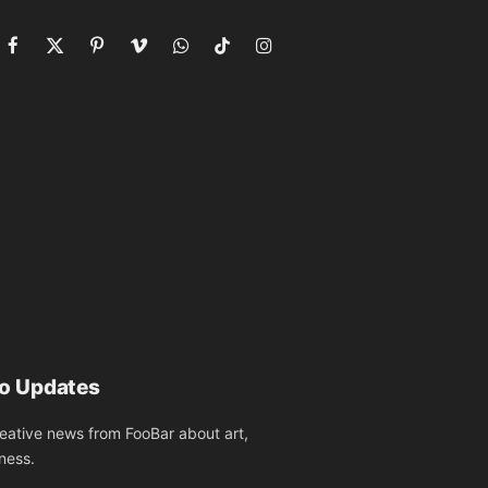
Facebook
X
Pinterest
Vimeo
WhatsApp
TikTok
Instagram
(Twitter)
to Updates
reative news from FooBar about art,
ness.