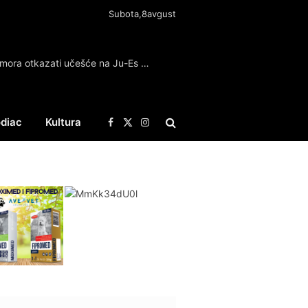
Subota,8avgust
Proslavljeni teniser tvrdi: Alkaraz mora otkazati učešće na Ju-Es openu
diac
Kultura
Facebook
X
Instagram
(Twitter)