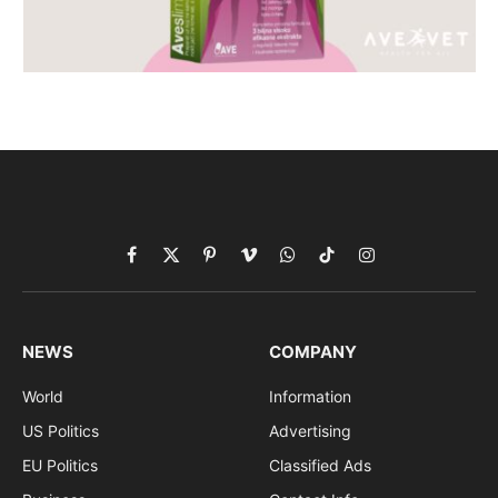
Facebook
X
Pinterest
Vimeo
WhatsApp
TikTok
Instagram
(Twitter)
NEWS
COMPANY
World
Information
US Politics
Advertising
EU Politics
Classified Ads