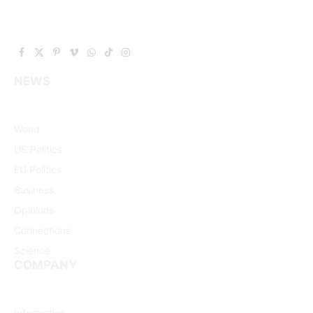
Facebook
X
Pinterest
Vimeo
WhatsApp
TikTok
Instagram
(Twitter)
NEWS
World
US Politics
EU Politics
Business
Opinions
Connections
Science
COMPANY
Information