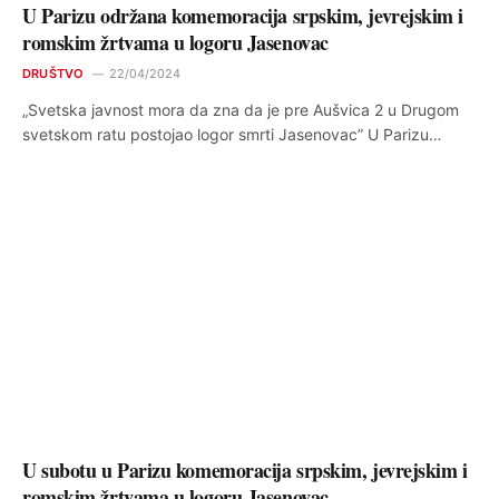
U Parizu održana komemoracija srpskim, jevrejskim i
romskim žrtvama u logoru Jasenovac
DRUŠTVO
22/04/2024
„Svetska javnost mora da zna da je pre Aušvica 2 u Drugom
svetskom ratu postojao logor smrti Jasenovac” U Parizu…
U subotu u Parizu komemoracija srpskim, jevrejskim i
romskim žrtvama u logoru Jasenovac