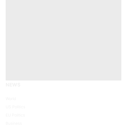
NEWS
Facebook
X
Pinterest
Vimeo
WhatsApp
TikTok
Instagram
(Twitter)
World
US Politics
EU Politics
Business