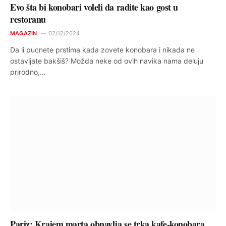
Evo šta bi konobari voleli da radite kao gost u
restoranu
MAGAZIN
02/12/2024
Da li pucnete prstima kada zovete konobara i nikada ne
ostavljate bakšiš? Možda neke od ovih navika nama deluju
prirodno,…
Pariz: Krajem marta obnavlja se trka kafe-konobara,