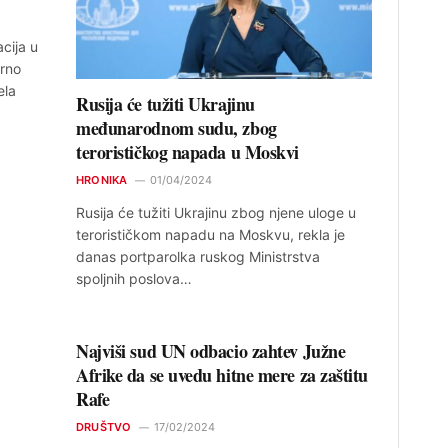
cija u
arno
ela
Rusija će tužiti Ukrajinu
međunarodnom sudu, zbog
terorističkog napada u Moskvi
HRONIKA
01/04/2024
Rusija će tužiti Ukrajinu zbog njene uloge u
terorističkom napadu na Moskvu, rekla je
danas portparolka ruskog Ministrstva
spoljnih poslova…
Najviši sud UN odbacio zahtev Južne
Afrike da se uvedu hitne mere za zaštitu
Rafe
DRUŠTVO
17/02/2024