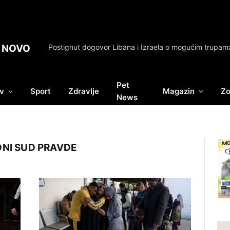
NOVO
Pet
v
Sport
Zdravlje
Magazin
Zo
News
NI SUD PRAVDE