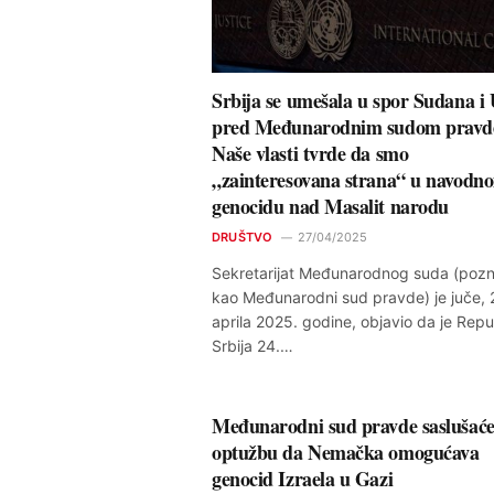
Srbija se umešala u spor Sudana 
pred Međunarodnim sudom pravd
Naše vlasti tvrde da smo
„zainteresovana strana“ u navodn
genocidu nad Masalit narodu
DRUŠTVO
27/04/2025
Sekretarijat Međunarodnog suda (pozn
kao Međunarodni sud pravde) je juče, 
aprila 2025. godine, objavio da je Repu
Srbija 24.…
Međunarodni sud pravde saslušać
optužbu da Nemačka omogućava
genocid Izraela u Gazi