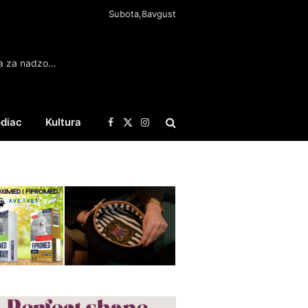
Subota,8avgust
Postignut dogovor Libana i Izraela o mogućim trupama za nadzor razoružavanja Hezbolaha
diac
Kultura
Facebook
X
Instagram
(Twitter)