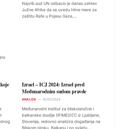
Najviši sud UN odbacio je danas zahtev
Južne Afrike da se uvedu hitne mere za
zaštitu Rafe u Pojasu Gaze,…
jno
 koje
Izrael – ICJ 2024: Izrael pred
Međunarodnim sudom pravde
ANALIZA
30/01/2024
e
Međunarodni institut za bliskoistočne i
l
balkanske studije (IFIMES)[1] iz Ljubljane,
odnog
Slovenija, redovno analizira događanja na
Bliskom istoku, Balkanu i po svijetu.…