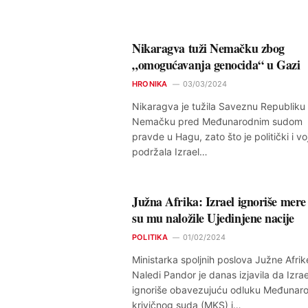
Nikaragva tuži Nemačku zbog
„omogućavanja genocida“ u Gazi
HRONIKA
03/03/2024
Nikaragva je tužila Saveznu Republiku
Nemačku pred Međunarodnim sudom
pravde u Hagu, zato što je politički i vo
podržala Izrael…
Južna Afrika: Izrael ignoriše mere
su mu naložile Ujedinjene nacije
POLITIKA
01/02/2024
Ministarka spoljnih poslova Južne Afrik
Naledi Pandor je danas izjavila da Izrae
ignoriše obavezujuću odluku Međunar
krivičnog suda (MKS) i…