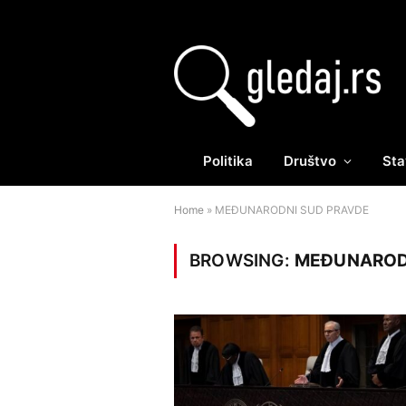
Politika
Društvo
Sta
Home
»
MEĐUNARODNI SUD PRAVDE
BROWSING:
MEĐUNAROD