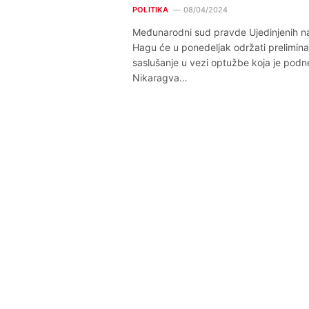
POLITIKA
08/04/2024
Međunarodni sud pravde Ujedinjenih na
Hagu će u ponedeljak održati prelimin
saslušanje u vezi optužbe koja je podn
Nikaragva…