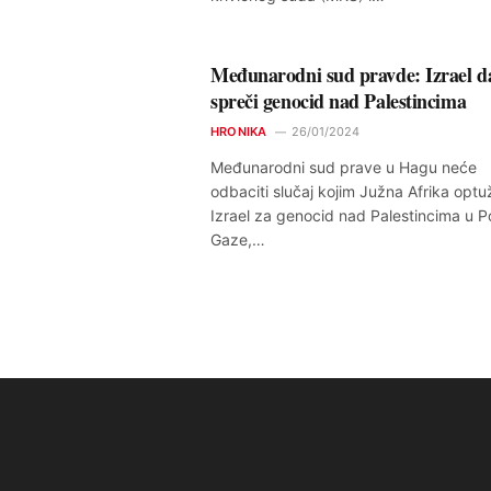
Međunarodni sud pravde: Izrael d
spreči genocid nad Palestincima
HRONIKA
26/01/2024
Međunarodni sud prave u Hagu neće
odbaciti slučaj kojim Južna Afrika optu
Izrael za genocid nad Palestincima u P
Gaze,…