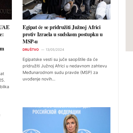
i UAE
Egipat će se pridružiti Južnoj Africi
e:
protiv Izraela u sudskom postupku u
MSP-u
om
DRUŠTVO
13/05/2024
Egipatske vesti su juče saopštile da će
pridružiti Južnoj Africi u nedavnom zahtevu
Međunarodnom sudu pravde (MSP) za
at
uvođenje novih…
25.
blika
e