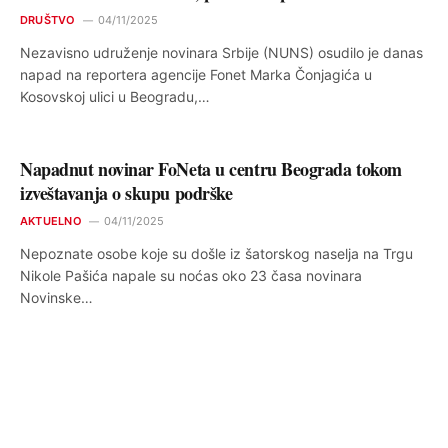
DRUŠTVO
04/11/2025
Nezavisno udruženje novinara Srbije (NUNS) osudilo je danas
napad na reportera agencije Fonet Marka Čonjagića u
Kosovskoj ulici u Beogradu,…
Napadnut novinar FoNeta u centru Beograda tokom
izveštavanja o skupu podrške
AKTUELNO
04/11/2025
Nepoznate osobe koje su došle iz šatorskog naselja na Trgu
Nikole Pašića napale su noćas oko 23 časa novinara
Novinske…