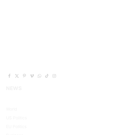
Facebook
X
Pinterest
Vimeo
WhatsApp
TikTok
Instagram
(Twitter)
NEWS
World
US Politics
EU Politics