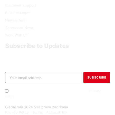
Customer Support
Bulk Packages
Newsletters
Sponsored News
Work With Us
Subscribe to Updates
Get the latest creative news from FooBar about art, design
and business.
By signing up, you agree to the our terms and our
Privacy
Policy
agreement.
Gledaj.rs© 2024 Sva prava zadržana
Privacy Policy
Terms
Accessibility