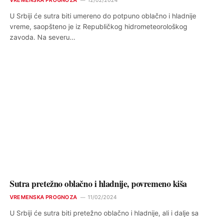
VREMENSKA PROGNOZA
12/02/2024
U Srbiji će sutra biti umereno do potpuno oblačno i hladnije
vreme, saopšteno je iz Republičkog hidrometeorološkog
zavoda. Na severu…
Sutra pretežno oblačno i hladnije, povremeno kiša
VREMENSKA PROGNOZA
11/02/2024
U Srbiji će sutra biti pretežno oblačno i hladnije, ali i dalje sa