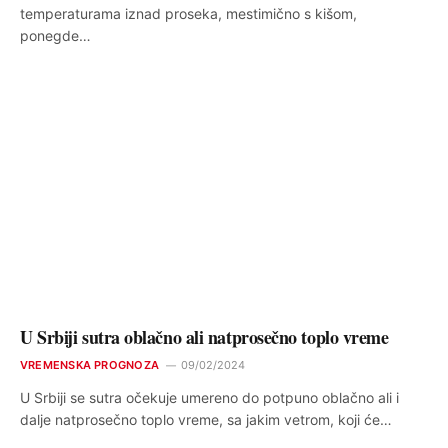
temperaturama iznad proseka, mestimično s kišom,
ponegde…
U Srbiji sutra oblačno ali natprosečno toplo vreme
VREMENSKA PROGNOZA
09/02/2024
U Srbiji se sutra očekuje umereno do potpuno oblačno ali i
dalje natprosečno toplo vreme, sa jakim vetrom, koji će…