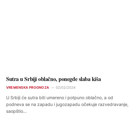
Sutra u Srbiji oblačno, ponegde slaba kiša
VREMENSKA PROGNOZA
02/02/2024
U Srbiji će sutra biti umereno i potpuno oblačno, a od
podneva se na zapadu i jugozapadu očekuje razvedravanje,
saopštio…