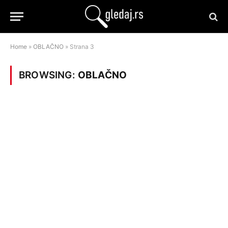
Home
»
OBLAČNO
»
Strana 3
BROWSING:
OBLAČNO