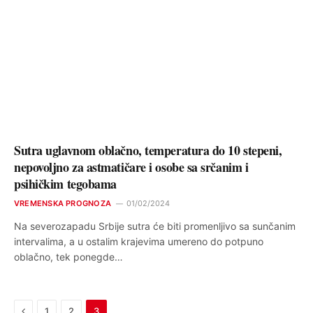
Sutra uglavnom oblačno, temperatura do 10 stepeni,
nepovoljno za astmatičare i osobe sa srčanim i
psihičkim tegobama
VREMENSKA PROGNOZA
01/02/2024
Na severozapadu Srbije sutra će biti promenljivo sa sunčanim
intervalima, a u ostalim krajevima umereno do potpuno
oblačno, tek ponegde…
Previous
1
2
3