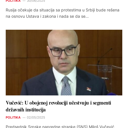
POLITIKA
30/06/2025
Rusija očekuje da situacija sa protestima u Srbiji bude rešena
na osnovu Ustava i zakona i nada se da se…
Vučević: U obojenoj revoluciji učestvuju i segmenti
državnih institucija
POLITIKA
02/05/2025
Predsednik Srpske napredne stranke (SNS) Miloš Vučević