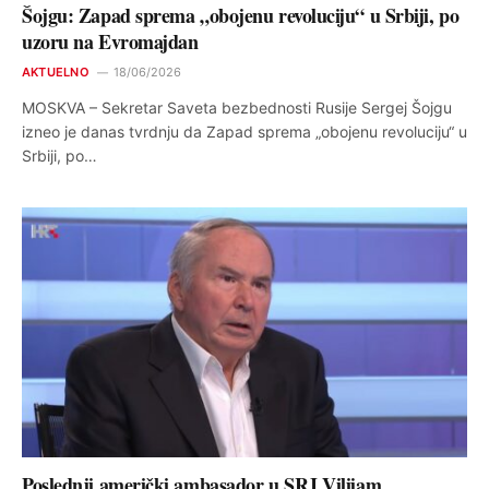
Šojgu: Zapad sprema „obojenu revoluciju“ u Srbiji, po
uzoru na Evromajdan
AKTUELNO
18/06/2026
MOSKVA – Sekretar Saveta bezbednosti Rusije Sergej Šojgu
izneo je danas tvrdnju da Zapad sprema „obojenu revoluciju“ u
Srbiji, po…
Poslednji američki ambasador u SRJ Vilijam