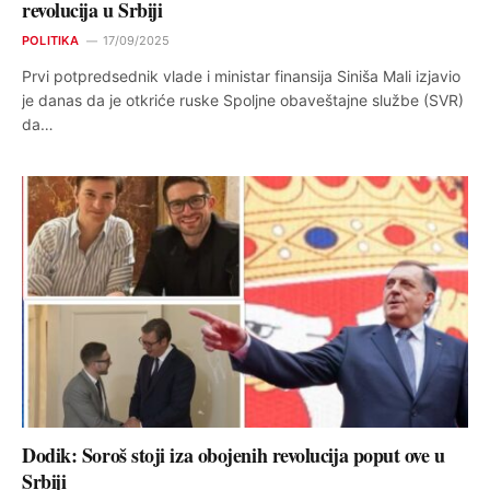
revolucija u Srbiji
POLITIKA
17/09/2025
Prvi potpredsednik vlade i ministar finansija Siniša Mali izjavio
je danas da je otkriće ruske Spoljne obaveštajne službe (SVR)
da…
Dodik: Soroš stoji iza obojenih revolucija poput ove u
Srbiji