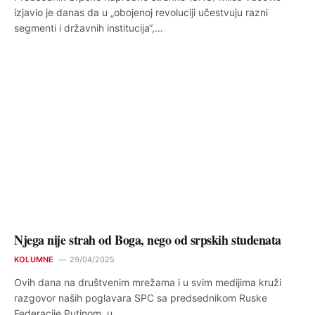
izjavio je danas da u „obojenoj revoluciji učestvuju razni
segmenti i državnih institucija“,…
Njega nije strah od Boga, nego od srpskih studenata
KOLUMNE
29/04/2025
Ovih dana na društvenim mrežama i u svim medijima kruži
razgovor naših poglavara SPC sa predsednikom Ruske
Federacije Putinom, u…