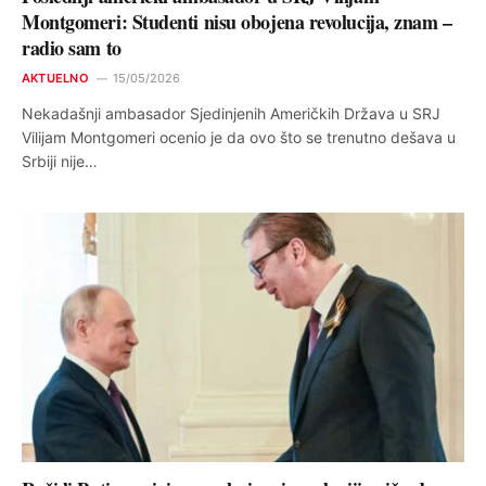
Montgomeri: Studenti nisu obojena revolucija, znam –
radio sam to
AKTUELNO
15/05/2026
Nekadašnji ambasador Sjedinjenih Američkih Država u SRJ
Vilijam Montgomeri ocenio je da ovo što se trenutno dešava u
Srbiji nije…