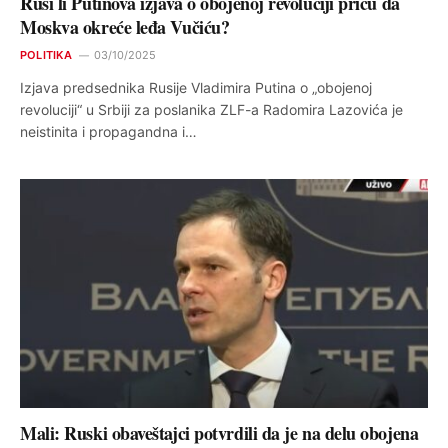
Ruši li Putinova izjava o obojenoj revoluciji priču da
Moskva okreće leđa Vučiću?
POLITIKA
03/10/2025
Izjava predsednika Rusije Vladimira Putina o „obojenoj
revoluciji“ u Srbiji za poslanika ZLF-a Radomira Lazovića je
neistinita i propagandna i…
Mali: Ruski obaveštajci potvrdili da je na delu obojena