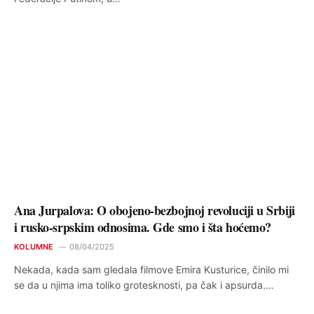
Ana Jurpalova: O obojeno-bezbojnoj revoluciji u Srbiji
i rusko-srpskim odnosima. Gde smo i šta hoćemo?
KOLUMNE
08/04/2025
Nekada, kada sam gledala filmove Emira Kusturice, činilo mi
se da u njima ima toliko grotesknosti, pa čak i apsurda.…