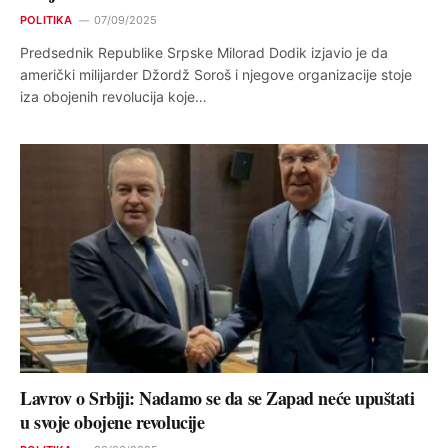
POLITIKA
07/09/2025
Predsednik Republike Srpske Milorad Dodik izjavio je da
američki milijarder Džordž Soroš i njegove organizacije stoje
iza obojenih revolucija koje…
Lavrov o Srbiji: Nadamo se da se Zapad neće upuštati
u svoje obojene revolucije