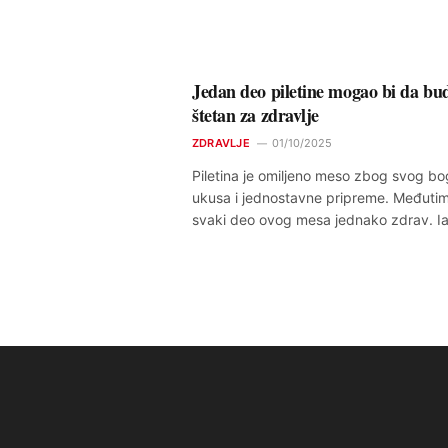
Jedan deo piletine mogao bi da bu
štetan za zdravlje
ZDRAVLJE
01/10/2025
Piletina je omiljeno meso zbog svog b
ukusa i jednostavne pripreme. Međutim,
svaki deo ovog mesa jednako zdrav. 