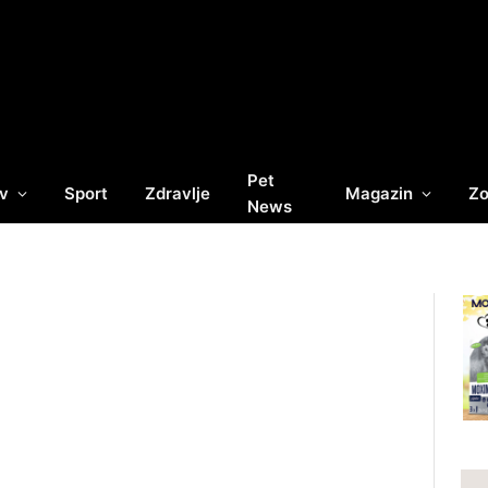
Pet
v
Sport
Zdravlje
Magazin
Zo
News