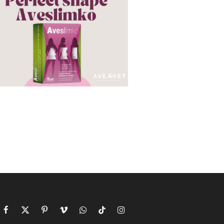
Facebook
X
Pinterest
Vimeo
WhatsApp
TikTok
Instagram