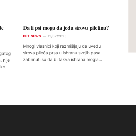
de
Da li psi mogu da jedu sirovu piletinu?
PET NEWS
13/02/2025
Mnogi vlasnici koji razmišljaju da uvedu
sirova pileća prsa u ishranu svojih pasa
ogatog
zabrinuti su da bi takva ishrana mogla…
 nije
Iako…