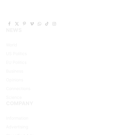
Facebook
X
Pinterest
Vimeo
WhatsApp
TikTok
Instagram
NEWS
(Twitter)
World
US Politics
EU Politics
Business
Opinions
Connections
Science
COMPANY
Information
Advertising