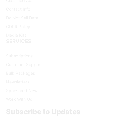
Classified Ads
Contact Info
Do Not Sell Data
GDPR Policy
Media Kits
SERVICES
Subscriptions
Customer Support
Bulk Packages
Newsletters
Sponsored News
Work With Us
Subscribe to Updates
Get the latest creative news from FooBar about art, design
and business.