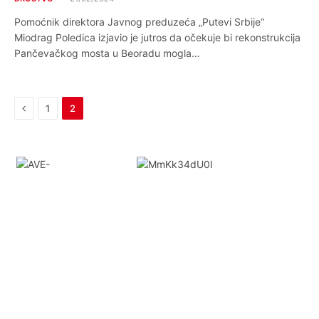
Pomoćnik direktora Javnog preduzeća „Putevi Srbije“
Miodrag Poledica izjavio je jutros da očekuje bi rekonstrukcija
Pančevačkog mosta u Beoradu mogla…
Previous
1
2