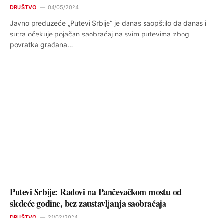
DRUŠTVO
04/05/2024
Javno preduzeće „Putevi Srbije“ je danas saopštilo da danas i
sutra očekuje pojačan saobraćaj na svim putevima zbog
povratka građana…
Putevi Srbije: Radovi na Pančevačkom mostu od
sledeće godine, bez zaustavljanja saobraćaja
DRUŠTVO
21/02/2024