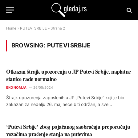
Home
»
PUTEVI SRBIJE
»
Strana 2
BROWSING:
PUTEVI SRBIJE
Otkazan štrajk upozorenja u JP Putevi Srbije, naplatne
stanice rade normalno
EKONOMJA
26/05/2024
Štrajk upozorenja zaposlenih u JP „Putevi Srbije“ koji je bio
zakazan za nedelju 26. maj neće biti održan, a sve…
‘Putevi Srbije’ zbog pojačanog saobraćaja preporučuju
vozačima praćenje stanja na putevima