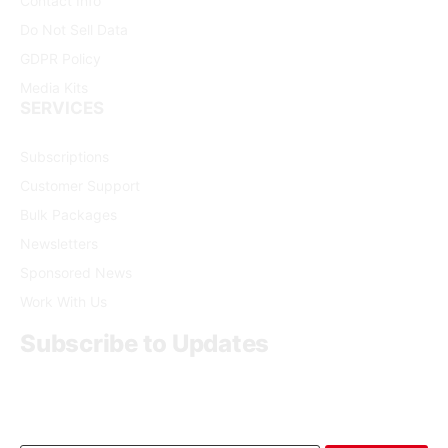
Contact Info
Do Not Sell Data
GDPR Policy
Media Kits
SERVICES
Subscriptions
Customer Support
Bulk Packages
Newsletters
Sponsored News
Work With Us
Subscribe to Updates
Get the latest creative news from FooBar about art, design
and business.