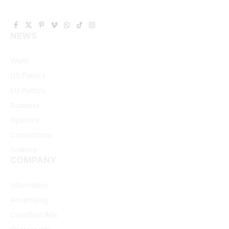
Facebook
X
Pinterest
Vimeo
WhatsApp
TikTok
Instagram
NEWS
(Twitter)
World
US Politics
EU Politics
Business
Opinions
Connections
Science
COMPANY
Information
Advertising
Classified Ads