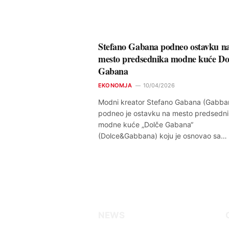
Stefano Gabana podneo ostavku n
mesto predsednika modne kuće Do
Gabana
EKONOMJA
10/04/2026
Modni kreator Stefano Gabana (Gabba
podneo je ostavku na mesto predsedn
modne kuće „Dolče Gabana“
(Dolce&Gabbana) koju je osnovao sa…
NEWS