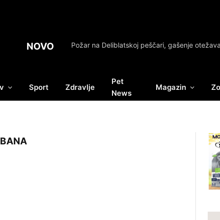
NOVO
Pet
v
Sport
Zdravlje
Magazin
Zo
News
ABANA