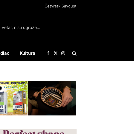
Četvrtak,6avgust
Požar na Deliblatskoj peščari, gašenje otežava vetar, nisu ugroženi stambeni objekti
diac
Kultura
Facebook
X
Instagram
(Twitter)