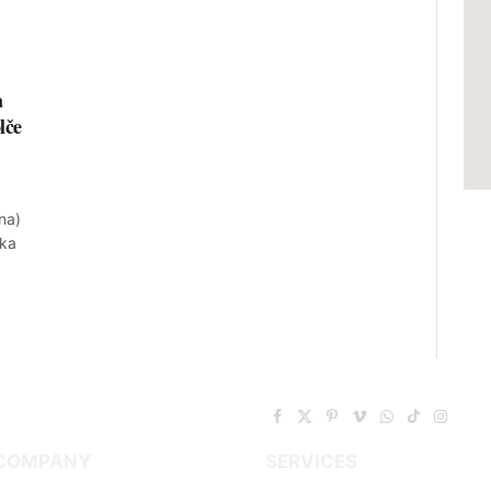
a
lče
na)
ika
Facebook
X
Pinterest
Vimeo
WhatsApp
TikTok
Instag
(Twitter)
COMPANY
SERVICES