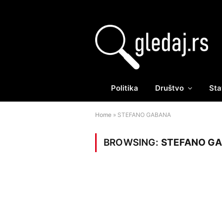
Politika
Društvo
Sta
Home
»
STEFANO GABANA
BROWSING:
STEFANO G