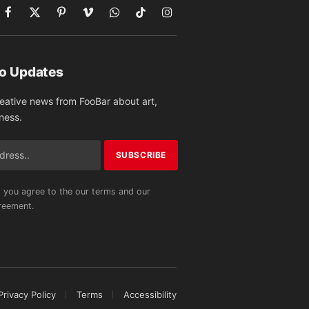
Facebook
X
Pinterest
Vimeo
WhatsApp
TikTok
Instagram
(Twitter)
to Updates
reative news from FooBar about art,
ness.
 you agree to the our terms and our
eement.
Privacy Policy
Terms
Accessibility