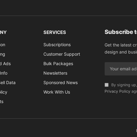
Subscribe 
NY
SERVICES
ion
Subscriptions
Get the latest c
design and busi
ing
Customer Support
ed Ads
Bulk Packages
Info
Newsletters
ell Data
Sponsored News
By signing up,
Privacy Policy
agr
licy
Work With Us
ts