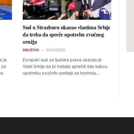
Sud u Strazburu ukazao vlastima Srbije
da treba da spreče upotrebu zvučnog
oružja
DRUŠTVO
30/04/2025
o je
Evropski sud za ljudska prava ukazao je
 za
Vladi Srbije da bi trebalo sprečiti bilo kakvu
da
upotrebu zvučnih uređaja za kontrolu…