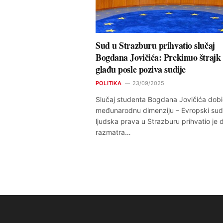
Sud u Strazburu prihvatio slučaj
Bogdana Jovičića: Prekinuo štrajk
glađu posle poziva sudije
POLITIKA
23/09/2025
Slučaj studenta Bogdana Jovičića dobi
međunarodnu dimenziju – Evropski sud
ljudska prava u Strazburu prihvatio je 
razmatra…