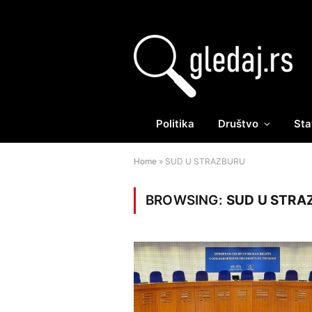
Politika
Društvo
Sta
Home
»
SUD U STRAZBURU
BROWSING:
SUD U STRA