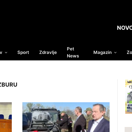
NOV
Pet
v
Sport
Zdravlje
Magazin
Zo
News
ZBURU