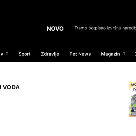
NOVO
av
Sport
Zdravlje
Pet News
Magazin
N VODA