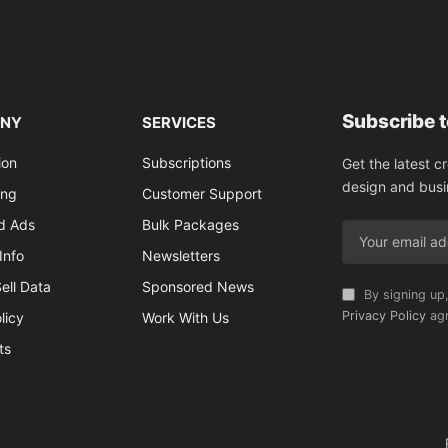
Subscribe 
NY
SERVICES
ion
Subscriptions
Get the latest c
design and busi
ing
Customer Support
ed Ads
Bulk Packages
Info
Newsletters
ell Data
Sponsored News
By signing up,
Privacy Policy
agr
licy
Work With Us
ts