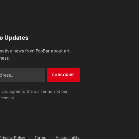
Facebook
X
Pinterest
Vimeo
WhatsApp
TikTok
Instagram
(Twitter)
to Updates
reative news from FooBar about art,
ness.
 you agree to the our terms and our
eement.
Privacy Policy
Terms
Accessibility