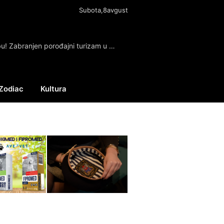
Subota,8avgust
Tramp potpisao izvršnu naredbu! Zabranjen porođajni turizam u SAD
Zodiac
Kultura
Facebook
X
Instagram
(Twitter)