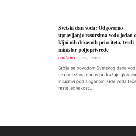
Svetski dan voda: Odgovorno
upravljanje resursima vode jedan 
ključnih državnih prioriteta, tvrdi
ministar poljoprivrede
DRUŠTVO
22/03/2026
Srbija se povodom Svetskog dana voda
se obeležava danas pridružuje globaln
inicijativi pod sloganom „Gde voda teče
raste jednakost“,…