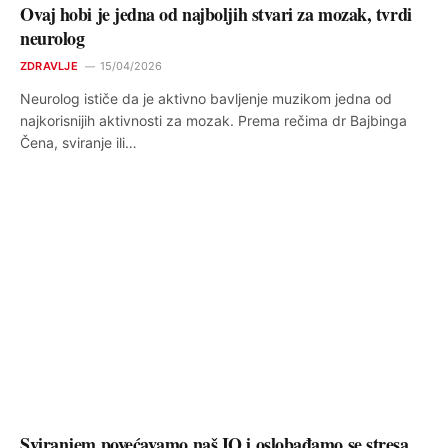
Ovaj hobi je jedna od najboljih stvari za mozak, tvrdi
neurolog
ZDRAVLJE
15/04/2026
Neurolog ističe da je aktivno bavljenje muzikom jedna od
najkorisnijih aktivnosti za mozak. Prema rečima dr Bajbinga
Čena, sviranje ili…
Sviranjem povećavamo naš IQ i oslobađamo se stresa