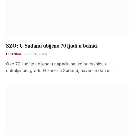
SZO: U Sudanu ubijeno 70 ljudi u bolnici
HRONIKA
26/01/2025
Oko 70 ljudi je ubijeno u napadu na jedinu bolnicu u
opkoljenom gradu El Fašer u Sudanu, naveo je danas…