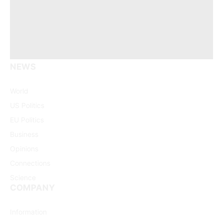
NEWS
Facebook
X
Pinterest
Vimeo
WhatsApp
TikTok
Instagram
(Twitter)
World
US Politics
EU Politics
Business
Opinions
Connections
Science
COMPANY
Information