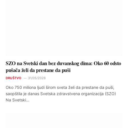
SZO na Svetski dan bez duvanskog dima: Oko 60 odsto
pušača želi da prestane da puši
DRUŠTVO
31/05/2026
Oko 750 miliona ljudi širom sveta želi da prestane da puši,
saopštila je danas Svetska zdravstvena organizacija (SZO)
Na Svetski…