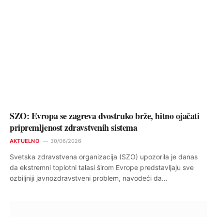
SZO: Evropa se zagreva dvostruko brže, hitno ojačati
pripremljenost zdravstvenih sistema
AKTUELNO
30/06/2026
Svetska zdravstvena organizacija (SZO) upozorila je danas
da ekstremni toplotni talasi širom Evrope predstavljaju sve
ozbiljniji javnozdravstveni problem, navodeći da…