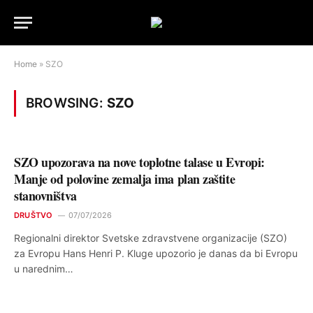
Home
»
SZO
BROWSING:
SZO
SZO upozorava na nove toplotne talase u Evropi:
Manje od polovine zemalja ima plan zaštite
stanovništva
DRUŠTVO
07/07/2026
Regionalni direktor Svetske zdravstvene organizacije (SZO)
za Evropu Hans Henri P. Kluge upozorio je danas da bi Evropu
u narednim…