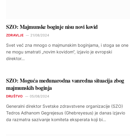
SZO: Majmunske boginje nisu novi kovid
ZDRAVLJE
21/08/2024
Svet već zna mnogo o majmunskim boginjama, i stoga se one
ne mogu smatrati „novim kovidom“, izjavio je evropski
direktor…
SZO: Moguća međunarodna vanredna situacija zbog
majmunskih boginja
DRUŠTVO
05/08/2024
Generalni direktor Svetske zdravstvene organizacije (SZO)
Tedros Adhanom Gegrejesus (Ghebreyesus) je danas izjavio
da razmatra sazivanje komiteta eksperata koji bi…