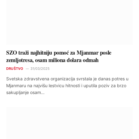
SZO traži najhitniju pomoć za Mjanmar posle
zemljotresa, osam miliona dolara odmah
DRUŠTVO
31/03/2025
Svetska zdravstvena organizacija svrstala je danas potres u
Mjanmaru na najvišu lestvicu hitnosti i uputila poziv za brzo
sakupljanje osam…