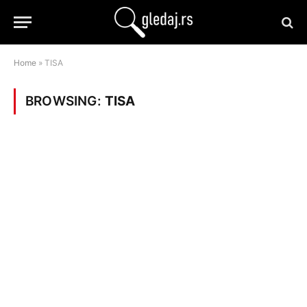
Home
»
TISA
BROWSING:
TISA