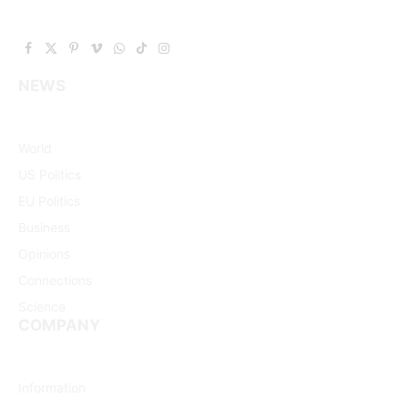
Facebook
X
Pinterest
Vimeo
WhatsApp
TikTok
Instagram
(Twitter)
NEWS
World
US Politics
EU Politics
Business
Opinions
Connections
Science
COMPANY
Information