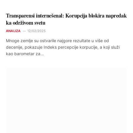
Transparensi internešenal: Korupcija blokira napredak
ka održivom svetu
ANALIZA
12/02/2025
Mnoge zemlje su ostvarile najgore rezultate u više od
decenije, pokazuje Indeks percepcije korpucije, a koji služi
kao barometar za…