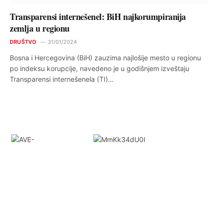
Transparensi internešenel: BiH najkorumpiranija
zemlja u regionu
DRUŠTVO
31/01/2024
Bosna i Hercegovina (BiH) zauzima najlošije mesto u regionu
po indeksu korupcije, navedeno je u godišnjem izveštaju
Transparensi internešenela (TI)…