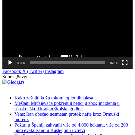
видео
записа
00:00
02:00
Facebook
X (Twitter)
Instagram
Subota,8avgust
NOVO
Kako zaštititi kožu tokom toplotnih talasa
Meštani Mrčajevaca pokrenuli peticiju zbog incidenta u
seoskoj školi krajem školske godine
Vens: Iran obećao nesmetan protok nafte kroz Ormuski
moreuz
Požari u Španiji zahvatili više od 4.000 hektara, više od 200
ljudi evakuisano u Kasteljonu i Uelvi