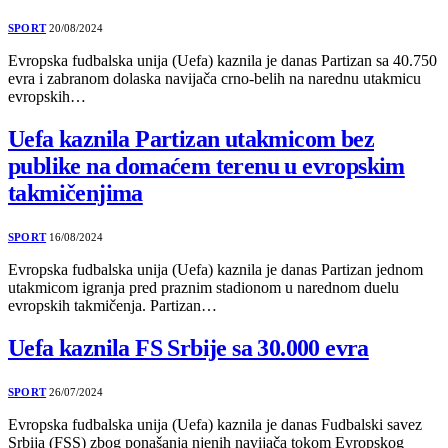
SPORT
20/08/2024
Evropska fudbalska unija (Uefa) kaznila je danas Partizan sa 40.750
evra i zabranom dolaska navijača crno-belih na narednu utakmicu
evropskih…
Uefa kaznila Partizan utakmicom bez
publike na domaćem terenu u evropskim
takmičenjima
SPORT
16/08/2024
Evropska fudbalska unija (Uefa) kaznila je danas Partizan jednom
utakmicom igranja pred praznim stadionom u narednom duelu
evropskih takmičenja. Partizan…
Uefa kaznila FS Srbije sa 30.000 evra
SPORT
26/07/2024
Evropska fudbalska unija (Uefa) kaznila je danas Fudbalski savez
Srbija (FSS) zbog ponašanja njenih navijača tokom Evropskog