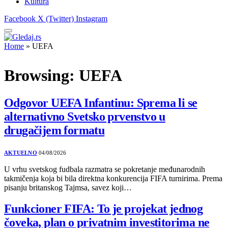
Kultura
Facebook
X (Twitter)
Instagram
Home
»
UEFA
Browsing:
UEFA
Odgovor UEFA Infantinu: Sprema li se
alternativno Svetsko prvenstvo u
drugačijem formatu
AKTUELNO
04/08/2026
U vrhu svetskog fudbala razmatra se pokretanje međunarodnih
takmičenja koja bi bila direktna konkurencija FIFA turnirima. Prema
pisanju britanskog Tajmsa, savez koji…
Funkcioner FIFA: To je projekat jednog
čoveka, plan o privatnim investitorima ne