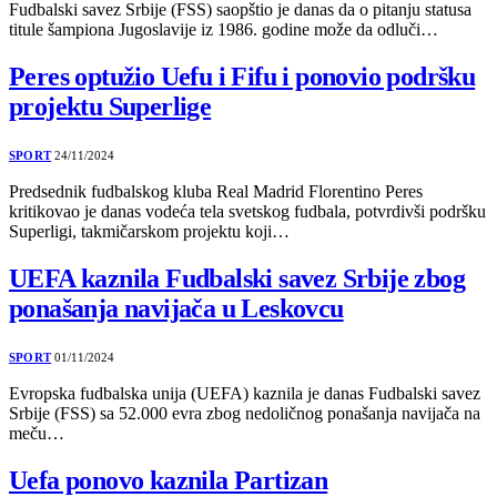
Fudbalski savez Srbije (FSS) saopštio je danas da o pitanju statusa
titule šampiona Jugoslavije iz 1986. godine može da odluči…
Peres optužio Uefu i Fifu i ponovio podršku
projektu Superlige
SPORT
24/11/2024
Predsednik fudbalskog kluba Real Madrid Florentino Peres
kritikovao je danas vodeća tela svetskog fudbala, potvrdivši podršku
Superligi, takmičarskom projektu koji…
UEFA kaznila Fudbalski savez Srbije zbog
ponašanja navijača u Leskovcu
SPORT
01/11/2024
Evropska fudbalska unija (UEFA) kaznila je danas Fudbalski savez
Srbije (FSS) sa 52.000 evra zbog nedoličnog ponašanja navijača na
meču…
Uefa ponovo kaznila Partizan