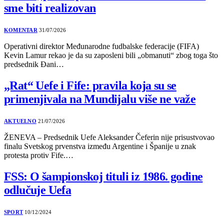
sme biti realizovan
KOMENTAR
31/07/2026
Operativni direktor Međunarodne fudbalske federacije (FIFA)
Kevin Lamur rekao je da su zaposleni bili „obmanuti“ zbog toga što
predsednik Đani…
„Rat“ Uefe i Fife: pravila koja su se
primenjivala na Mundijalu više ne važe
AKTUELNO
21/07/2026
ŽENEVA – Predsednik Uefe Aleksander Čeferin nije prisustvovao
finalu Svetskog prvenstva između Argentine i Španije u znak
protesta protiv Fife.…
FSS: O šampionskoj tituli iz 1986. godine
odlučuje Uefa
SPORT
10/12/2024