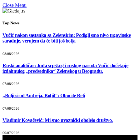
Close Menu
Top News
Vučić nakon sastanka sa Zelenskim: Podigli smo nivo trgovinske
saradnje, verujem da će biti još bolja
08/08/2026
Ruski analitičar: Juda srpskog i ruskog naroda Vučić dočekuje
izdahnulog „predsednika“ Zelenskog u Beogradu.
07/08/2026
„Bolji si od Andreja. Bolji!“: Obucite Beti
07/08/2026
Vladimir Kovačević: Mi smo uvoznički obolelo društvo.
09/07/2026
Прегледач