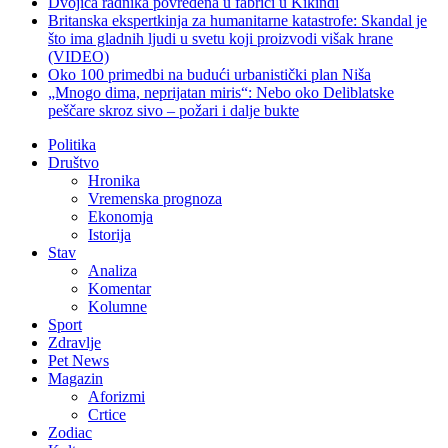
Dvojica radnika povređena u fabrici u Kikindi
Britanska ekspertkinja za humanitarne katastrofe: Skandal je
što ima gladnih ljudi u svetu koji proizvodi višak hrane
(VIDEO)
Oko 100 primedbi na budući urbanistički plan Niša
„Mnogo dima, neprijatan miris“: Nebo oko Deliblatske
peščare skroz sivo – požari i dalje bukte
Politika
Društvo
Hronika
Vremenska prognoza
Ekonomja
Istorija
Stav
Analiza
Komentar
Kolumne
Sport
Zdravlje
Pet News
Magazin
Aforizmi
Crtice
Zodiac