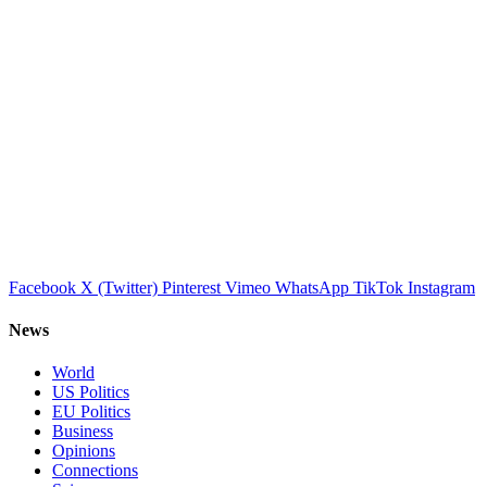
Facebook
X (Twitter)
Pinterest
Vimeo
WhatsApp
TikTok
Instagram
News
World
US Politics
EU Politics
Business
Opinions
Connections