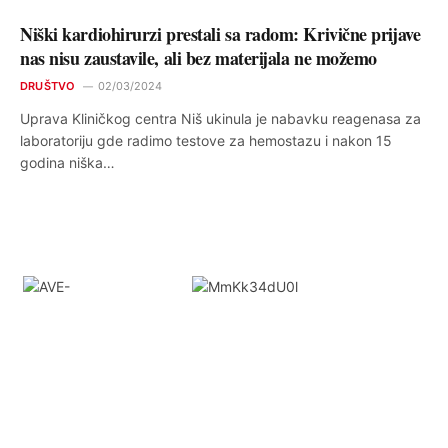
Niški kardiohirurzi prestali sa radom: Krivične prijave
nas nisu zaustavile, ali bez materijala ne možemo
DRUŠTVO
02/03/2024
Uprava Kliničkog centra Niš ukinula je nabavku reagenasa za
laboratoriju gde radimo testove za hemostazu i nakon 15
godina niška…