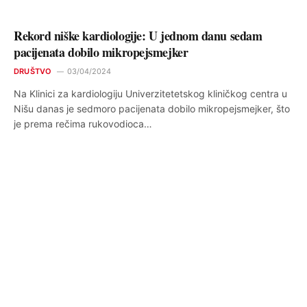
Rekord niške kardiologije: U jednom danu sedam
pacijenata dobilo mikropejsmejker
DRUŠTVO
03/04/2024
Na Klinici za kardiologiju Univerzitetetskog kliničkog centra u
Nišu danas je sedmoro pacijenata dobilo mikropejsmejker, što
je prema rečima rukovodioca…