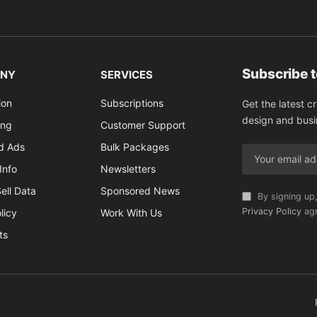
Subscribe 
NY
SERVICES
ion
Subscriptions
Get the latest c
design and busi
ing
Customer Support
ed Ads
Bulk Packages
Info
Newsletters
ell Data
Sponsored News
By signing up,
Privacy Policy
agr
licy
Work With Us
ts