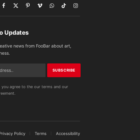
Facebook
X
Pinterest
Vimeo
WhatsApp
TikTok
Instagram
(Twitter)
to Updates
reative news from FooBar about art,
ness.
 you agree to the our terms and our
eement.
Privacy Policy
Terms
Accessibility