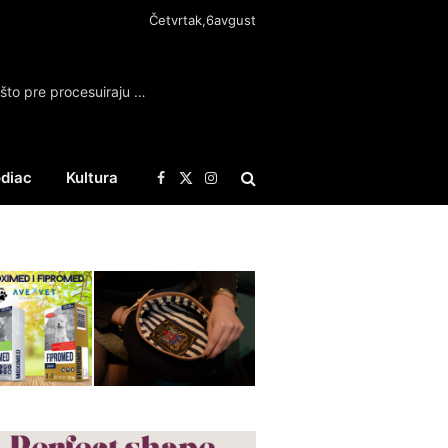
Četvrtak,6avgust
FDU osudio napad na Filipovića, traži da se što pre procesuiraju počinioci napada
diac
Kultura
Facebook
X
Instagram
(Twitter)