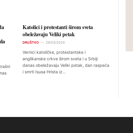
da
Katolici i protestanti širom sveta
obeležavaju Veliki petak
ada
DRUŠTVO
29/03/2024
Vernici katoličke, protestantske i
anglikanske crkve širom sveta i u Srbiji
danas obeležavaju Veliki petak, dan raspeća
rašni
i smrti Isusa Hrista iz…
anas