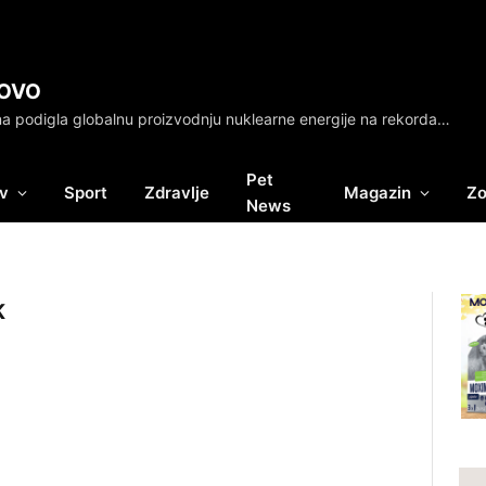
OVO
Kina podigla globalnu proizvodnju nuklearne energije na rekordan nivo: Ko je na vrhu, a ko na dnu
Pet
v
Sport
Zdravlje
Magazin
Zo
News
K