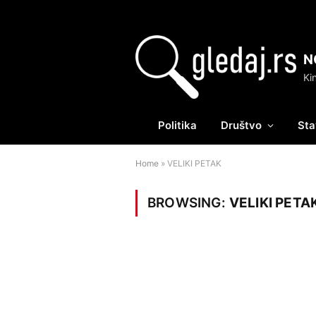
N
Politika
Društvo
Sta
Home
»
VELIKI PETAK
BROWSING:
VELIKI PETA