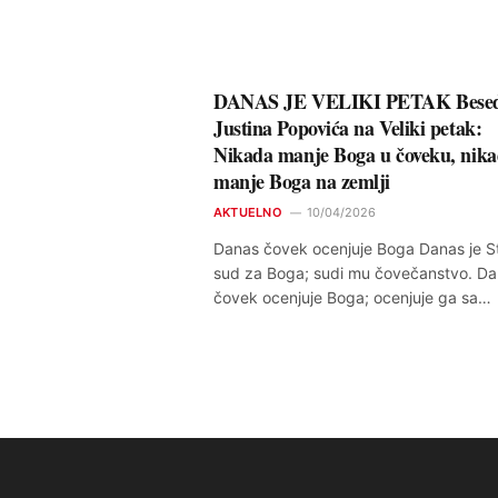
DANAS JE VELIKI PETAK Bese
Justina Popovića na Veliki petak:
Nikada manje Boga u čoveku, nik
manje Boga na zemlji
AKTUELNO
10/04/2026
Danas čovek ocenjuje Boga Danas je St
sud za Boga; sudi mu čovečanstvo. D
čovek ocenjuje Boga; ocenjuje ga sa…