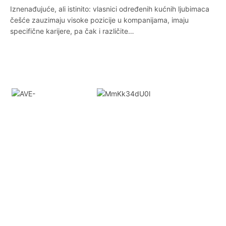
Iznenađujuće, ali istinito: vlasnici određenih kućnih ljubimaca
češće zauzimaju visoke pozicije u kompanijama, imaju
specifične karijere, pa čak i različite…