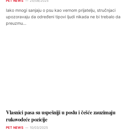
PET NEWS
25/08/2025
Iako mnogi sanjaju o psu kao vernom prijatelju, stručnjaci
upozoravaju da određeni tipovi ljudi nikada ne bi trebalo da
preuzmu…
Vlasnici pasa su uspešniji u poslu i češće zauzimaju
rukovodeće pozicije
PET NEWS
10/03/2025