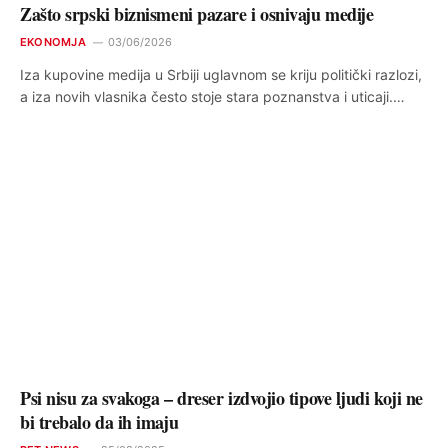
Zašto srpski biznismeni pazare i osnivaju medije
EKONOMJA
03/06/2026
Iza kupovine medija u Srbiji uglavnom se kriju politički razlozi,
a iza novih vlasnika često stoje stara poznanstva i uticaji.…
Psi nisu za svakoga – dreser izdvojio tipove ljudi koji ne
bi trebalo da ih imaju