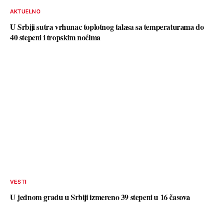
AKTUELNO
U Srbiji sutra vrhunac toplotnog talasa sa temperaturama do
40 stepeni i tropskim noćima
VESTI
U jednom gradu u Srbiji izmereno 39 stepeni u 16 časova