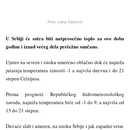
Foto: Ivana Vijatović
U Srbiji će sutra biti natprosečno toplo za ovo doba
godine i iznad većeg dela pretežno sunčano.
Ujutro na severu i istoku umereno oblačno dok će najniža
jutarnja temperatura iznositi -1 a najviša dnevna i do 21
stepen Celzijusa.
Prema prognozi Republičkog hidrometeorološkog
zavoda, najniža temperatura biće od -1 do 9, a najviša od
15 do 21 stepen.
Duvaće slab i umeren, na istoku Srbije i jak zapadni vetar.