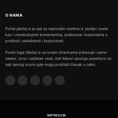
O NAMA
Portal gledaj.rs je sajt sa najnovijim vestima iz zemlje i sveta
kao i verodostojnim komentarima, analizama i kolumnama o
prošlosti, sadašnjosti i budućnosti.
Pored toga Gledaj.rs na svojim stranicama prikazuje i samo
naslov, izvor i sažetak vesti, dok linkovi upućuju posetioce na
sajt samog izvora gde mogu pročitati članak u celini.
Facebook
X
Instagram
Pinterest
YouTube
(Twitter)
IMPRESUM