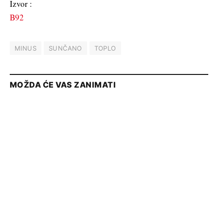
Izvor :
B92
MINUS
SUNČANO
TOPLO
MOŽDA ĆE VAS ZANIMATI