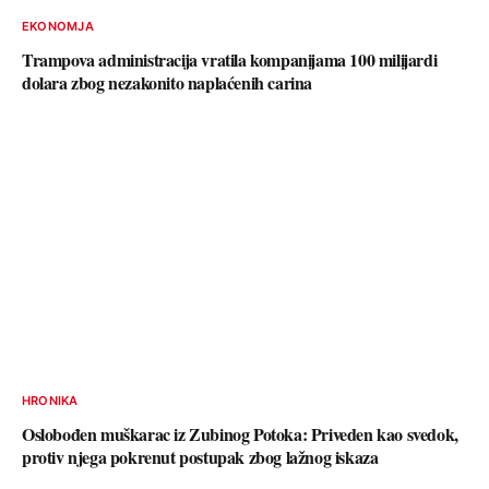
EKONOMJA
Trampova administracija vratila kompanijama 100 milijardi
dolara zbog nezakonito naplaćenih carina
HRONIKA
Oslobođen muškarac iz Zubinog Potoka: Priveden kao svedok,
protiv njega pokrenut postupak zbog lažnog iskaza