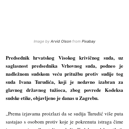
Image by
Arvid Olson
from
Pixabay
Predsednik hrvatskog Visokog krivičnog suda, uz
saglasnost predsednika Vrhovnog suda, podneo je
nadležnom sudskom veću pritužbu protiv sudije tog
suda Ivana Turudića, koji je nedavno izabran za
glavnog državnog tužioca, zbog povrede Kodeksa
sudske etike, objavljeno je danas u Zagrebu.
„Prema izjavama proizlazi da se sudija Turudić više puta
sastajao s osobom protiv koje je pokrenuta istraga čime