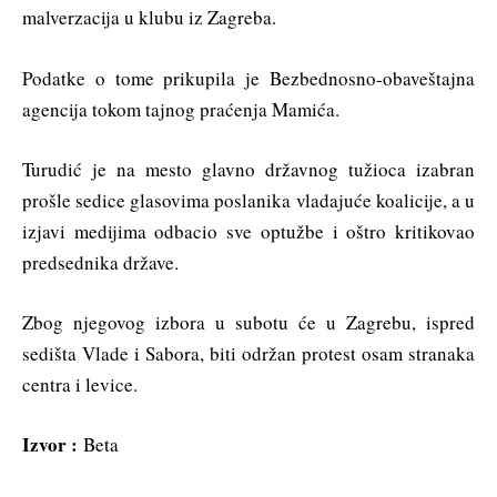
malverzacija u klubu iz Zagreba.
Podatke o tome prikupila je Bezbednosno-obaveštajna
agencija tokom tajnog praćenja Mamića.
Turudić je na mesto glavno državnog tužioca izabran
prošle sedice glasovima poslanika vladajuće koalicije, a u
izjavi medijima odbacio sve optužbe i oštro kritikovao
predsednika države.
Zbog njegovog izbora u subotu će u Zagrebu, ispred
sedišta Vlade i Sabora, biti održan protest osam stranaka
centra i levice.
Izvor :
Beta