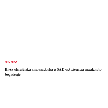
HRONIKA
Bivša ukrajinska ambasadorka u SAD optužena za nezakonito
bogaćenje