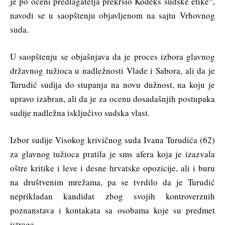
je po oceni predlagatelja prekršio Kodeks sudske etike“,
navodi se u saopštenju objavljenom na sajtu Vrhovnog
suda.
U saopštenju se objašnjava da je proces izbora glavnog
državnog tužioca u nadležnosti Vlade i Sabora, ali da je
Turudić sudija do stupanja na novu dužnost, na koju je
upravo izabran, ali da je za ocenu dosadašnjih postupaka
sudije nadležna isključivo sudska vlast.
Izbor sudije Visokog krivičnog suda Ivana Turudića (62)
za glavnog tužioca pratila je sms afera koja je izazvala
oštre kritike i leve i desne hrvatske opozicije, ali i buru
na društvenim mrežama, pa se tvrdilo da je Turudić
neprikladan kandidat zbog svojih kontroverznih
poznanstava i kontakata sa osobama koje su predmet
istraga.