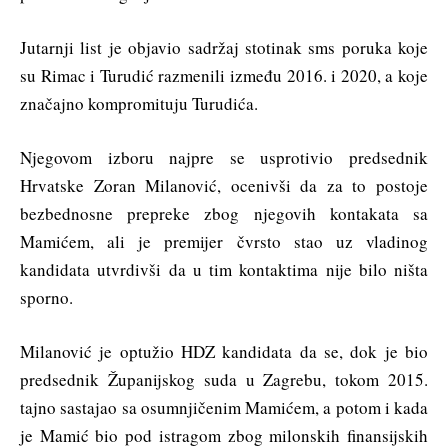
Jutarnji list je objavio sadržaj stotinak sms poruka koje
su Rimac i Turudić razmenili između 2016. i 2020, a koje
značajno kompromituju Turudića.
Njegovom izboru najpre se usprotivio predsednik
Hrvatske Zoran Milanović, ocenivši da za to postoje
bezbednosne prepreke zbog njegovih kontakata sa
Mamićem, ali je premijer čvrsto stao uz vladinog
kandidata utvrdivši da u tim kontaktima nije bilo ništa
sporno.
Milanović je optužio HDZ kandidata da se, dok je bio
predsednik Županijskog suda u Zagrebu, tokom 2015.
tajno sastajao sa osumnjičenim Mamićem, a potom i kada
je Mamić bio pod istragom zbog milonskih finansijskih