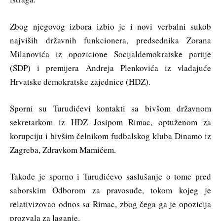
Zbog njegovog izbora izbio je i novi verbalni sukob
najviših državnih funkcionera, predsednika Zorana
Milanovića iz opozicione Socijaldemokratske partije
(SDP) i premijera Andreja Plenkovića iz vladajuće
Hrvatske demokratske zajednice (HDZ).
Sporni su Turudićevi kontakti sa bivšom državnom
sekretarkom iz HDZ Josipom Rimac, optuženom za
korupciju i bivšim čelnikom fudbalskog kluba Dinamo iz
Zagreba, Zdravkom Mamićem.
Takođe je sporno i Turudićevo saslušanje o tome pred
saborskim Odborom za pravosuđe, tokom kojeg je
relativizovao odnos sa Rimac, zbog čega ga je opozicija
prozvala za laganje.