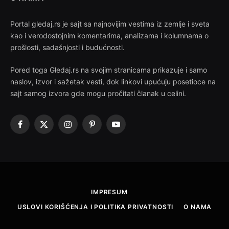
Portal gledaj.rs je sajt sa najnovijim vestima iz zemlje i sveta
kao i verodostojnim komentarima, analizama i kolumnama o
prošlosti, sadašnjosti i budućnosti.
Pored toga Gledaj.rs na svojim stranicama prikazuje i samo
naslov, izvor i sažetak vesti, dok linkovi upućuju posetioce na
sajt samog izvora gde mogu pročitati članak u celini.
Facebook
X
Instagram
Pinterest
YouTube
(Twitter)
IMPRESUM
USLOVI KORIŠĆENJA I POLITIKA PRIVATNOSTI
O NAMA