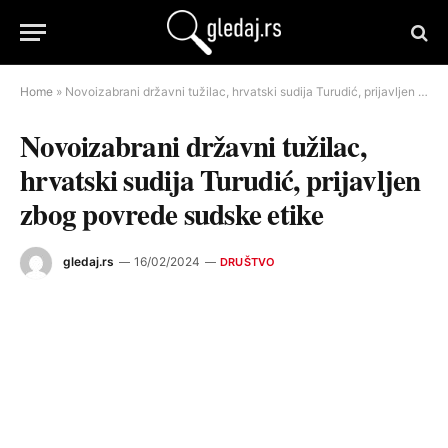
Home
»
Novoizabrani državni tužilac, hrvatski sudija Turudić, prijavljen zbog povrede sudske etike
Novoizabrani državni tužilac,
hrvatski sudija Turudić, prijavljen
zbog povrede sudske etike
gledaj.rs
16/02/2024
DRUŠTVO