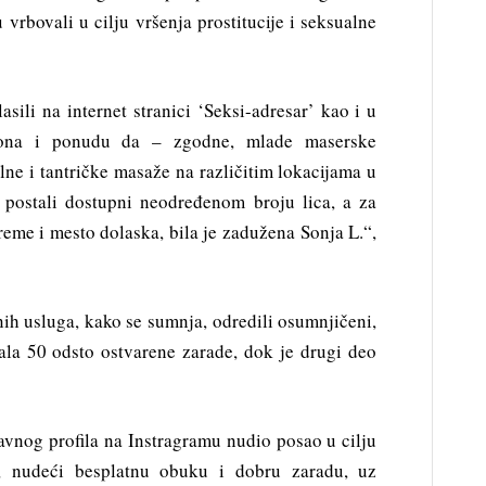
vrbovali u cilju vršenja prostitucije i seksualne
sili na internet stranici ‘Seksi-adresar’ kao i u
efona i ponudu da – zgodne, mlade maserske
e i tantričke masaže na različitim lokacijama u
 postali dostupni neodređenom broju lica, a za
reme i mesto dolaska, bila je zadužena Sonja L.“,
ih usluga, kako se sumnja, odredili osumnjičeni,
ala 50 odsto ostvarene zarade, dok je drugi deo
javnog profila na Instragramu nudio posao u cilju
“, nudeći besplatnu obuku i dobru zaradu, uz