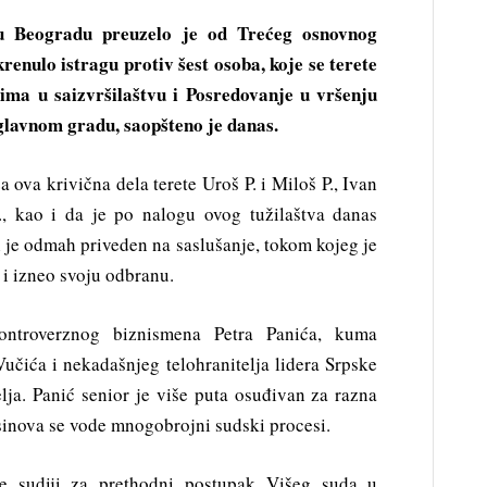
 u Beogradu preuzelo je od Trećeg osnovnog
renulo istragu protiv šest osoba, koje se terete
dima u saizvršilaštvu i Posredovanje u vršenju
u glavnom gradu, saopšteno je danas.
 ova krivična dela terete Uroš P. i Miloš P., Ivan
., kao i da je po nalogu ovog tužilaštva danas
 je odmah priveden na saslušanje, tokom kojeg je
 i izneo svoju odbranu.
ontroverznog biznismena Petra Panića, kuma
učića i nekadašnjeg telohranitelja lidera Srpske
elja. Panić senior je više puta osuđivan za razna
 sinova se vode mnogobrojni sudski procesi.
je sudiji za prethodni postupak Višeg suda u