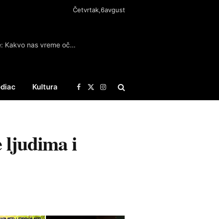
Četvrtak,6avgust
Danas do 40 stepeni, uz moguće pljuskove: Kakvo nas vreme očekuje za vikend
diac
Kultura
Facebook
X
Instagram
(Twitter)
 ljudima i