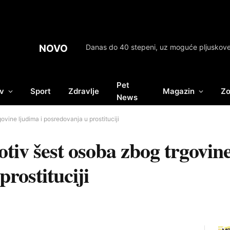
NOVO
Pet
v
Sport
Zdravlje
Magazin
Zo
News
ovine ljudima i posredovanja u prostituciji
tiv šest osoba zbog trgovine
rostituciji