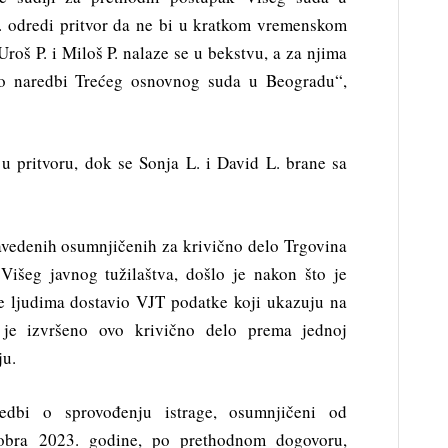
. odredi pritvor da ne bi u kratkom vremenskom
roš P. i Miloš P. nalaze se u bekstvu, a za njima
 po naredbi Trećeg osnovnog suda u Beogradu“,
 u pritvoru, dok se Sonja L. i David L. brane sa
avedenih osumnjičenih za krivično delo Trgovina
 Višeg javnog tužilaštva, došlo je nakon što je
ne ljudima dostavio VJT podatke koji ukazuju na
 je izvršeno ovo krivično delo prema jednoj
ju.
dbi o sprovođenju istrage, osumnjičeni od
obra 2023. godine, po prethodnom dogovoru,