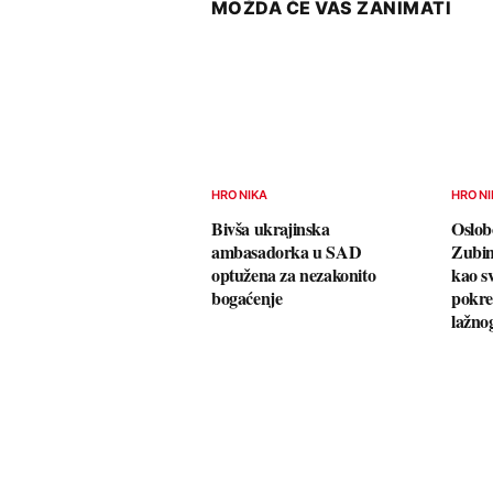
MOŽDA ĆE VAS ZANIMATI
HRONIKA
HRONI
Bivša ukrajinska
Oslob
ambasadorka u SAD
Zubin
optužena za nezakonito
kao s
bogaćenje
pokre
lažno