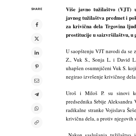
Više javno tužilaštvo (VJT)
SHARE
javnog tužilaštva predmet i pok
za krivična dela Trgovina lju
prostitucije u saizvršilaštvu, 
U saopštenju VJT navodi da se za
Z., Vuk S., Sonja L. i David L
uhapšen osumnjičeni Vuk S. koji
negirao izvršenje krivičnog dela
Uroš i Miloš P. su sinovi k
predsednika Srbije Aleksandra V
radikalne stranke Vojislava Šeš
krivična dela, a protiv njegovih
„Nakon saslušanja tužilaštvo 