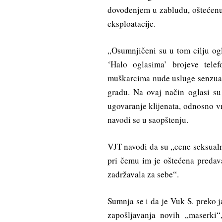
dovođenjem u zabludu, oštećenu 
eksploatacije.
„Osumnjičeni su u tom cilju ogla
‘Halo oglasima’ brojeve tel
muškarcima nude usluge senzualn
gradu. Na ovaj način oglasi su
ugovaranje klijenata, odnosno v
navodi se u saopštenju.
VJT navodi da su „cene seksualn
pri čemu im je oštećena predav
zadržavala za sebe“.
Sumnja se i da je Vuk S. preko 
zapošljavanja novih „maserki