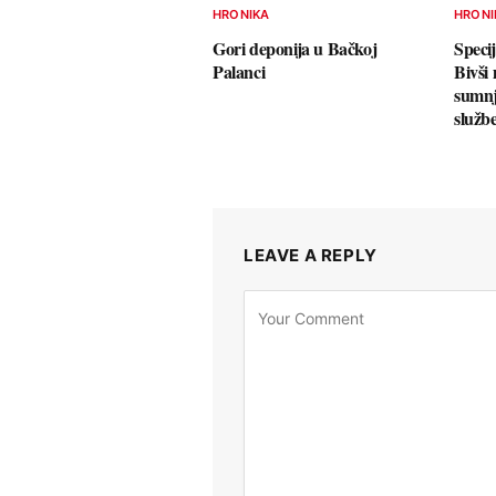
HRONIKA
HRONI
Gori deponija u Bačkoj
Specij
Palanci
Bivši
sumnj
služb
LEAVE A REPLY