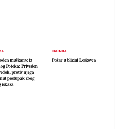
KA
HRONIKA
ođen muškarac iz
Požar u blizini Leskovca
og Potoka: Priveden
vedok, protiv njega
nut postupak zbog
g iskaza