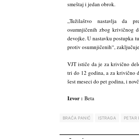
smeštaj i jedan obrok.
„Tužilaštvo nastavlja da p
osumnjičenih zbog krivičnog de
devojke. U nastavku postupka tuž
protiv osumnjičenih“, zaključuje
VJT ističe da je za krivično de
tri do 12 godina, a za krivično 
šest meseci do pet godina, i nov
Izvor :
Beta
BRAĆA PANIĆ
ISTRAGA
PETAR 