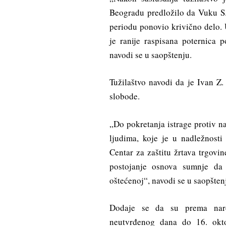
Beogradu predložilo da Vuku S
periodu ponovio krivično delo. U
je ranije raspisana poternica
navodi se u saopštenju.
Tužilaštvo navodi da je Ivan Z.
slobode.
„Do pokretanja istrage protiv n
ljudima, koje je u nadležnosti
Centar za zaštitu žrtava trgovi
postojanje osnova sumnje da
oštećenoj“, navodi se u saopšten
Dodaje se da su prema nare
neutvrđenog dana do 16. okt