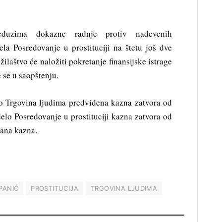
reduzima dokazne radnje protiv nadevenih
la Posredovanje u prostituciji na štetu još dve
ilaštvo će naložiti pokretanje finansijske istrage
 se u saopštenju.
lo Trgovina ljudima predviđena kazna zatvora od
delo Posredovanje u prostituciji kazna zatvora od
čana kazna.
PANIĆ
PROSTITUCIJA
TRGOVINA LJUDIMA