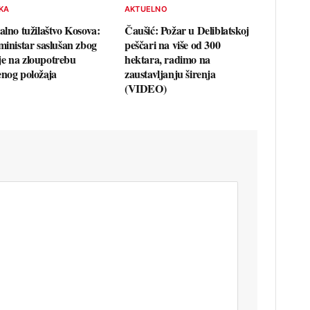
KA
AKTUELNO
alno tužilaštvo Kosova:
Čaušić: Požar u Deliblatskoj
 ministar saslušan zbog
peščari na više od 300
e na zloupotrebu
hektara, radimo na
enog položaja
zaustavljanju širenja
(VIDEO)