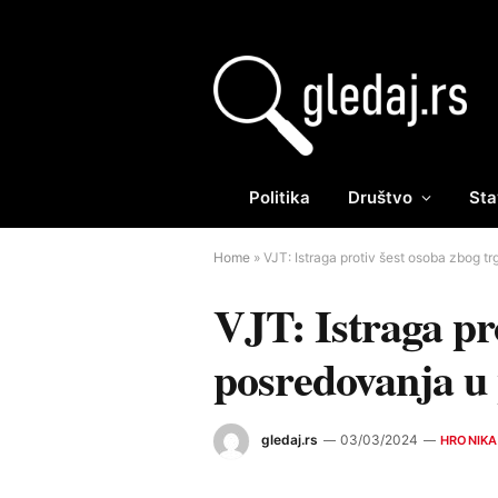
Politika
Društvo
Sta
Home
»
VJT: Istraga protiv šest osoba zbog trg
VJT: Istraga pro
posredovanja u p
gledaj.rs
03/03/2024
HRONIKA