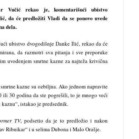
ar Vučić rekao je, komentarišući ubistvo
lić, da će predložiti Vladi da se ponovo uvede
na dela.
ući ubistvo dvogodišnje Danke Ilić, rekao da će
mirana, da razmotri sva pitanja i sve preporuke
nim uvođenjem smrtne kazne za najteža krivična
 smrtne kazne su ozbiljna. Ako jednom napravite
0 ili 30 godina da ste pogrešili, to je mnogo veći
kaznu“, istakao je predsednik.
former TV
, podsetio da je to predložio i nakon
av Ribnikar“ i u selima Dubona i Malo Orašje.