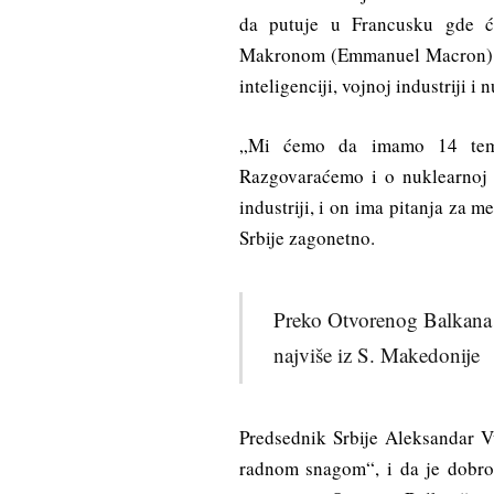
da putuje u Francusku gde 
Makronom (Emmanuel Macron) ra
inteligenciji, vojnoj industriji i 
„Mi ćemo da imamo 14 tema.
Razgovaraćemo i o nuklearnoj 
industriji, i on ima pitanja za 
Srbije zagonetno.
Preko Otvorenog Balkana za
najviše iz S. Makedonije
Predsednik Srbije Aleksandar V
radnom snagom“, i da je dobro 