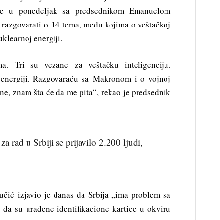
će u ponedeljak sa predsednikom Emanuelom
zgovarati o 14 tema, među kojima o veštačkoj
nuklearnoj energiji.
 Tri su vezane za veštačku inteligenciju.
energiji. Razgovaraću sa Makronom i o vojnoj
mene, znam šta će da me pita“, rekao je predsednik
 rad u Srbiji se prijavilo 2.200 ljudi,
učić izjavio je danas da Srbija „ima problem sa
da su urađene identifikacione kartice u okviru