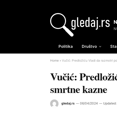
Politika
Društvo
Sta
Home
»
Vučić: Predložiću Vladi da razmotri
Vučić: Predloži
smrtne kazne
gledaj.rs
06/04/2024
Updated: