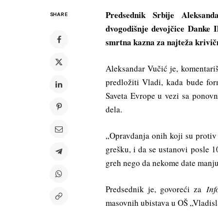
Predsednik Srbije Aleksand
SHARE
dvogodišnje devojčice Danke I
smrtna kazna za najteža krivič
Aleksandar Vučić je, komentariš
predložiti Vladi, kada bude for
Saveta Evrope u vezi sa ponov
dela.
„Opravdanja onih koji su protiv
grešku, i da se ustanovi posle 1
greh nego da nekome date manju 
Predsednik je, govoreći za
In
masovnih ubistava u OŠ „Vladisl