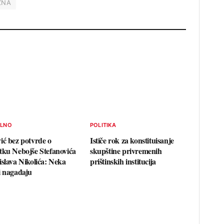
ZNA
ELNO
POLITIKA
ić bez potvrde o
Ističe rok za konstituisanje
tku Nebojše Stefanovića
skupštine privremenih
islava Nikolića: Neka
prištinskih institucija
i nagađaju