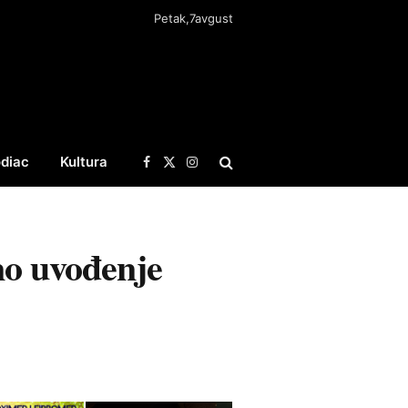
Petak,7avgust
diac
Kultura
Facebook
X
Instagram
(Twitter)
no uvođenje