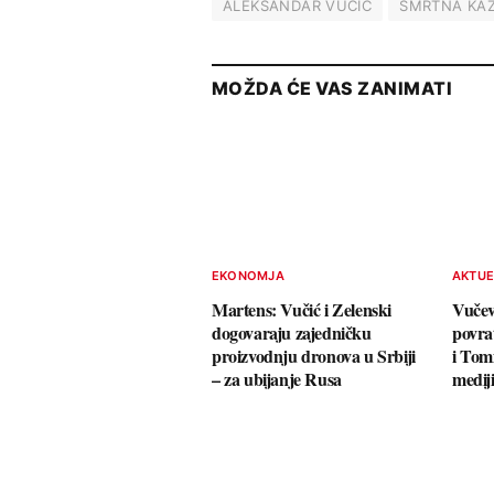
ALEKSANDAR VUČIĆ
SMRTNA KA
MOŽDA ĆE VAS ZANIMATI
EKONOMJA
AKTU
Martens: Vučić i Zelenski
Vučev
dogovaraju zajedničku
povra
proizvodnju dronova u Srbiji
i Tom
– za ubijanje Rusa
medij