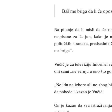
Baš me briga da li će opoz
Na pitanje da li misli da će o
raspisane za 2. jun, kako je 
političkih stranaka, predsednik
me briga“.
Vučić je za televiziju Informer r
oni sami „ne veruju u ono što go
„Ne idu na izbore ali ne zbog b
da pobede“, kazao je Vučić.
On je kazao da sva istraživanj