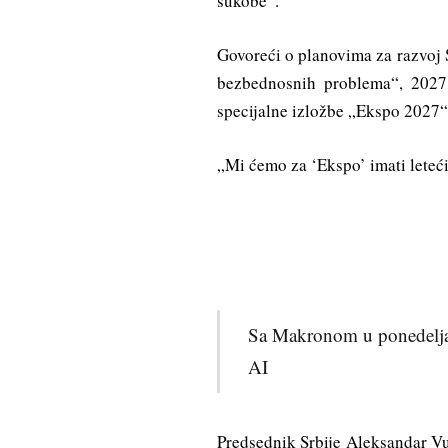
sukobe“.
Govoreći o planovima za razvoj S
bezbednosnih problema“, 2027.
specijalne izložbe „Ekspo 2027“
„Mi ćemo za ‘Ekspo’ imati leteći
Sa Makronom u ponedeljak 
AI
Predsednik Srbije Aleksandar Vu