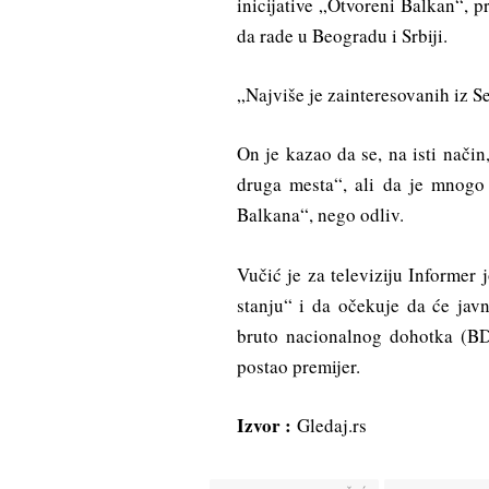
inicijative „Otvoreni Balkan“, pr
da rade u Beogradu i Srbiji.
„Najviše je zainteresovanih iz 
On je kazao da se, na isti način,
druga mesta“, ali da je mnogo 
Balkana“, nego odliv.
Vučić je za televiziju Informer
stanju“ i da očekuje da će jav
bruto nacionalnog dohotka (BD
postao premijer.
Izvor :
Gledaj.rs