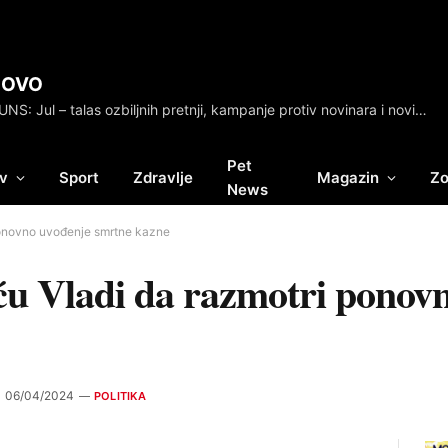
NOVO
NUNS: Jul – talas ozbiljnih pretnji, kampanje protiv novinara i novinarki na lokalnim televizijama
Pet
v
Sport
Zdravlje
Magazin
Zo
News
 ponovno uvođenje smrtne kazne
ću Vladi da razmotri ponov
06/04/2024
POLITIKA