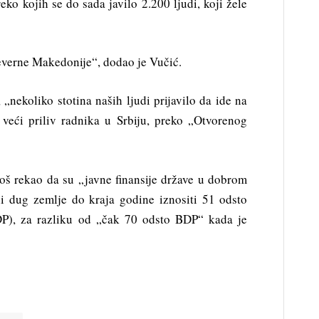
eko kojih se do sada javilo 2.200 ljudi, koji žele
Severne Makedonije“, dodao je Vučić.
 „nekoliko stotina naših ljudi prijavilo da ide na
veći priliv radnika u Srbiju, preko „Otvorenog
 još rekao da su „javne finansije države u dobrom
ni dug zemlje do kraja godine iznositi 51 odsto
P), za razliku od „čak 70 odsto BDP“ kada je