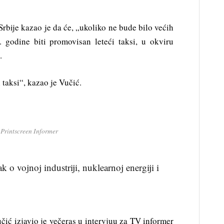
rbije kazao je da će, „ukoliko ne bude bilo većih
 godine biti promovisan leteći taksi, u okviru
.
 taksi“, kazao je Vučić.
Printscreen Informer
o vojnoj industriji, nuklearnoj energiji i
čić izjavio je večeras u intervjuu za TV informer