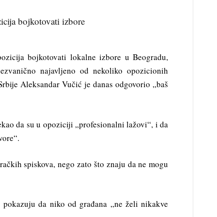
icija bojkotovati izbore
pozicija bojkotovati lokalne izbore u Beogradu,
nezvanično najavljeno od nekoliko opozicionih
 Srbije Aleksandar Vučić je danas odgovorio „baš
ekao da su u opoziciji „profesionalni lažovi“, i da
vore“.
iračkih spiskova, nego zato što znaju da ne mogu
a pokazuju da niko od građana „ne želi nikakve