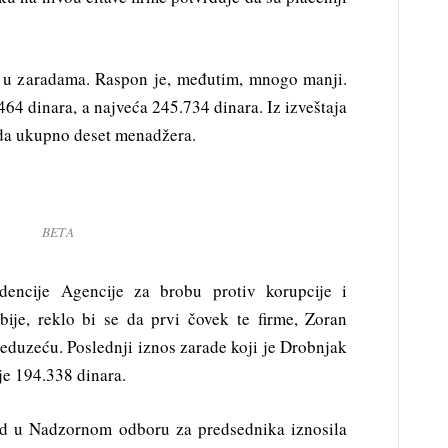
o u zaradama. Raspon je, međutim, mnogo manji.
464 dinara, a najveća 245.734 dinara. Iz izveštaja
ada ukupno deset menadžera.
BETA
dencije Agencije za brobu protiv korupcije i
ije, reklo bi se da prvi čovek te firme, Zoran
preduzeću. Poslednji iznos zarade koji je Drobnjak
je 194.338 dinara.
d u Nadzornom odboru za predsednika iznosila