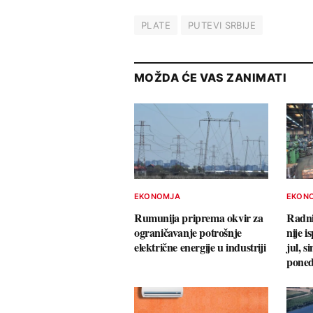
PLATE
PUTEVI SRBIJE
MOŽDA ĆE VAS ZANIMATI
EKONOMJA
EKON
Rumunija priprema okvir za
Radni
ograničavanje potrošnje
nije i
električne energije u industriji
jul, s
poned