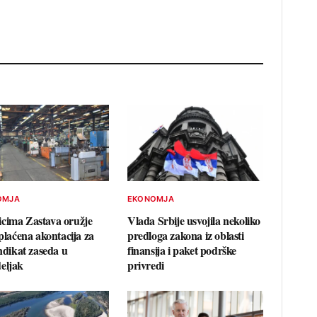
OMJA
EKONOMJA
cima Zastava oružje
Vlada Srbije usvojila nekoliko
splaćena akontacija za
predloga zakona iz oblasti
indikat zaseda u
finansija i paket podrške
eljak
privredi