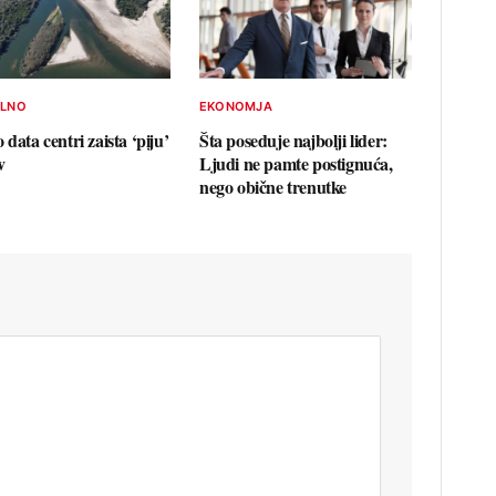
ELNO
EKONOMJA
 data centri zaista ‘piju’
Šta poseduje najbolji lider:
v
Ljudi ne pamte postignuća,
nego obične trenutke