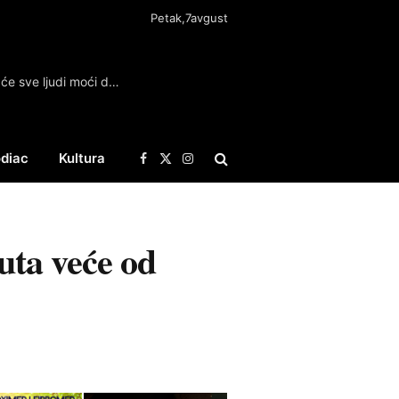
Petak,7avgust
Sutra besplatni pregledi u Kragujevcu: Evo šta će sve ljudi moći da provere u subotu
diac
Kultura
Facebook
X
Instagram
(Twitter)
uta veće od