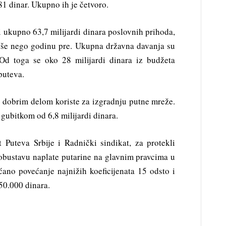
81 dinar. Ukupno ih je četvoro.
li ukupno 63,7 milijardi dinara poslovnih prihoda,
 više nego godinu pre. Ukupna državna davanja su
. Od toga se oko 28 milijardi dinara iz budžeta
puteva.
se dobrim delom koriste za izgradnju putne mreže.
a gubitkom od 6,8 milijardi dinara.
t Puteva Srbije i Radnički sindikat, za protekli
 obustavu naplate putarine na glavnim pravcima u
ećano povećanje najnižih koeficijenata 15 odsto i
50.000 dinara.