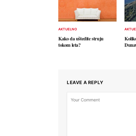
AKTUELNO
AKTU
Kako da uštedite struju
Koliko
tokom leta?
Duna
LEAVE A REPLY