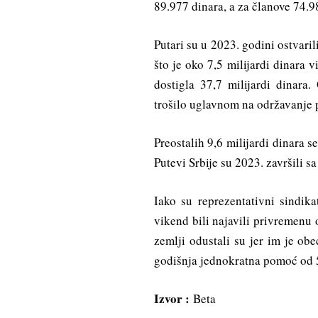
89.977 dinara, a za članove 74.9
Putari su u 2023. godini ostvari
što je oko 7,5 milijardi dinara
dostigla 37,7 milijardi dinara
trošilo uglavnom na održavanje 
Preostalih 9,6 milijardi dinara 
Putevi Srbije su 2023. završili s
Iako su reprezentativni sindika
vikend bili najavili privremenu
zemlji odustali su jer im je ob
godišnja jednokratna pomoć od 
Izvor :
Beta