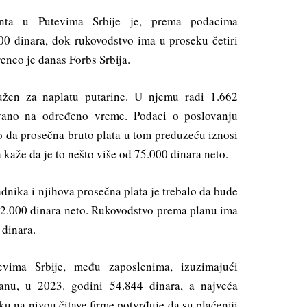
anta u Putevima Srbije je, prema podacima
00 dinara, dok rukovodstvo ima u proseku četiri
reneo je danas Forbs Srbija.
dužen za naplatu putarine. U njemu radi 1.662
ovano na određeno vreme. Podaci o poslovanju
o da prosečna bruto plata u tom preduzeću iznosi
 kaže da je to nešto više od 75.000 dinara neto.
dnika i njihova prosečna plata je trebalo da bude
 62.000 dinara neto. Rukovodstvo prema planu ima
 dinara.
vima Srbije, među zaposlenima, izuzimajući
lanu, u 2023. godini 54.844 dinara, a najveća
u na nivou čitave firme potvrđuje da su plaćeniji