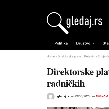
Politika
Društvo
Sta
Home
»
Direktorske plate u Putevima Srbije če
Direktorske plat
radničkih
gledaj.rs
29/05/2024
EKONOM