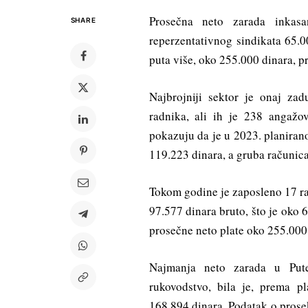
Prosečna neto zarada inkas
SHARE
reperzentativnog sindikata 65.0
puta više, oko 255.000 dinara, p
Najbrojniji sektor je onaj za
radnika, ali ih je 238 angaž
pokazuju da je u 2023. planiran
119.223 dinara, a gruba računica
Tokom godine je zaposleno 17 ra
97.577 dinara bruto, što je oko
prosečne neto plate oko 255.000
Najmanja neto zarada u Pute
rukovodstvo, bila je, prema p
168.894 dinara. Podatak o prosek