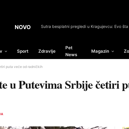
NOVO
Pet
v
Sport
Zdravlje
Magazin
Zo
News
tiri puta veće od radničkih
e u Putevima Srbije četiri p
JA