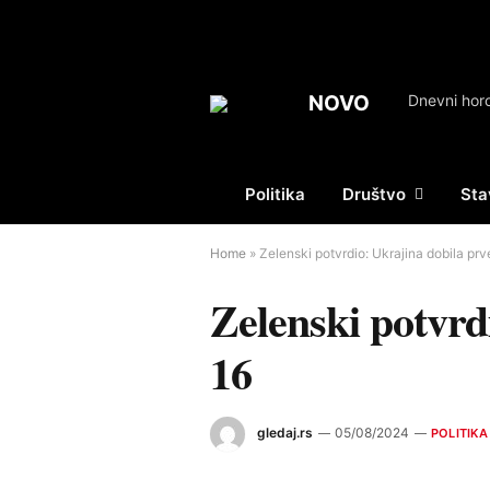
NOVO
Politika
Društvo
Sta
Home
»
Zelenski potvrdio: Ukrajina dobila pr
Zelenski potvrd
16
gledaj.rs
05/08/2024
POLITIKA