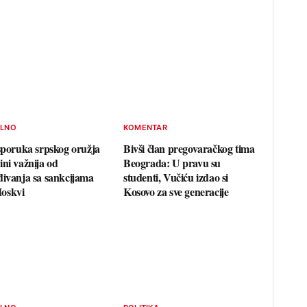
ELNO
KOMENTAR
Isporuka srpskog oružja
Bivši član pregovaračkog tima
ini važnija od
Beograda: U pravu su
đivanja sa sankcijama
studenti, Vučiću izdao si
oskvi
Kosovo za sve generacije