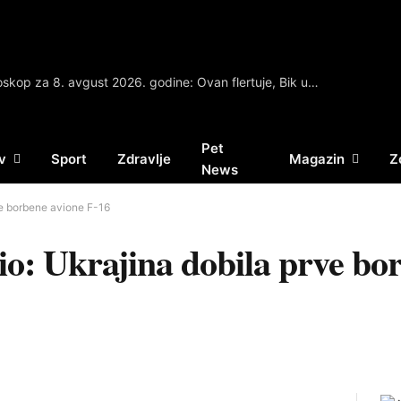
Dnevni horoskop za 8. avgust 2026. godine: Ovan flertuje, Bik umoran, Blizanci imaju podršku, Rak u paralelnoj vezi…
Pet
v
Sport
Zdravlje
Magazin
Z
News
ve borbene avione F-16
io: Ukrajina dobila prve bo