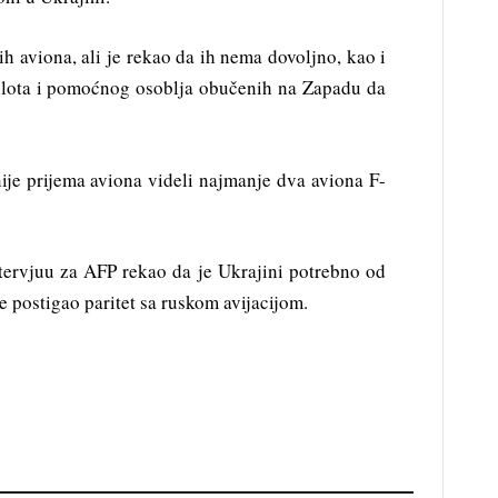
ih aviona, ali je rekao da ih nema dovoljno, kao i
ilota i pomoćnog osoblja obučenih na Zapadu da
je prijema aviona videli najmanje dva aviona F-
tervjuu za AFP rekao da je Ukrajini potrebno od
e postigao paritet sa ruskom avijacijom.