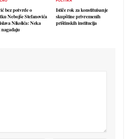
ELNO
POLITIKA
ić bez potvrde o
Ističe rok za konstituisanje
tku Nebojše Stefanovića
skupštine privremenih
islava Nikolića: Neka
prištinskih institucija
i nagađaju