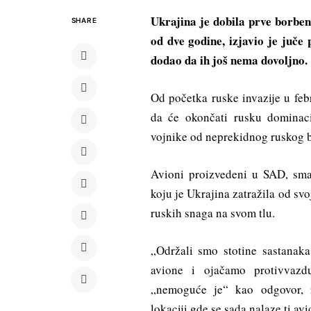
Ukrajina je dobila prve borben
SHARE
od dve godine, izjavio je juče 
dodao da ih još nema dovoljno.
Od početka ruske invazije u feb
da će okončati rusku dominaci
vojnike od neprekidnog ruskog 
Avioni proizvedeni u SAD, smat
koju je Ukrajina zatražila od sv
ruskih snaga na svom tlu.
„Održali smo stotine sastanak
avione i ojačamo protivvazd
„nemoguće je“ kao odgovor, 
lokaciji gde se sada nalaze ti avi