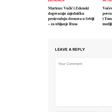
EKONOMJA
AKTU
Martens: Vučić i Zelenski
Vučev
dogovaraju zajedničku
povra
proizvodnju dronova u Srbiji
i Tom
– za ubijanje Rusa
medij
LEAVE A REPLY