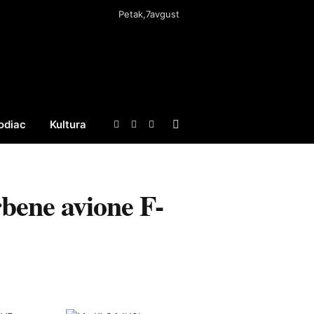
Petak,7avgust
odiac
Kultura
Facebook
X
Instagram
(Twitter)
rbene avione F-