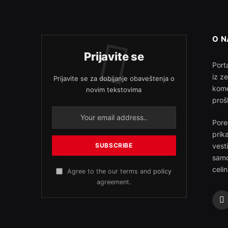
O 
Prijavite se
Porta
iz z
Prijavite se za dobijanje obaveštenja o
kome
novim tekstovima
proš
Pore
prik
vest
samo
celin
Agree to the our terms and
policy
agreement.
F