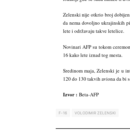
Zelenski nije otkrio broj dobijen
da nema dovoljno ukrajinskih p
lete i održavaju takve letelice.
Novinari AFP su tokom ceremoni
16 kako lete iznad tog mesta.
Sredinom maja, Zelenski je u in
120 do 130 takvih aviona da bi s
Izvor :
Beta-AFP
F-16
VOLODIMIR ZELENSKI