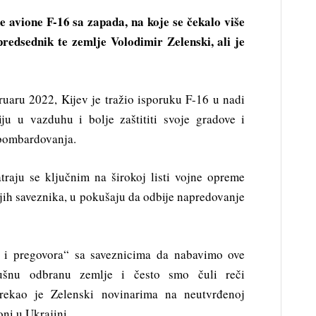
e avione F-16 sa zapada, na koje se čekalo više
predsednik te zemlje Volodimir Zelenski, ali je
ruaru 2022, Kijev je tražio isporuku F-16 u nadi
ju u vazduhu i bolje zaštititi svoje gradove i
bombardovanja.
raju se ključnim na širokoj listi vojne opreme
ojih saveznika, u pokušaju da odbije napredovanje
a i pregovora“ sa saveznicima da nabavimo ove
ušnu odbranu zemlje i često smo čuli reči
rekao je Zelenski novinarima na neutvrđenoj
oni u Ukrajini.