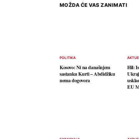
MOŽDA ĆE VAS ZANIMATI
POLITIKA
AKTU
Kosovo: Ni na današnjem
Hil: 
sastanku Kurti – Abdidžiku
Ukraj
nema dogovora
uskla
EU M