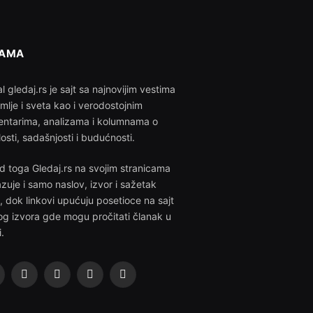
NAMA
l gledaj.rs je sajt sa najnovijim vestima
emlje i sveta kao i verodostojnim
ntarima, analizama i kolumnama o
losti, sadašnjosti i budućnosti.
d toga Gledaj.rs na svojim stranicama
azuje i samo naslov, izvor i sažetak
i, dok linkovi upućuju posetioce na sajt
g izvora gde mogu pročitati članak u
i.
acebook
X
Instagram
Pinterest
YouTube
(Twitter)