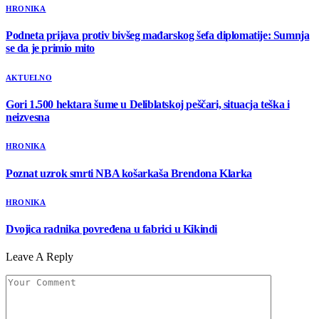
HRONIKA
Podneta prijava protiv bivšeg mađarskog šefa diplomatije: Sumnja
se da je primio mito
AKTUELNO
Gori 1.500 hektara šume u Deliblatskoj peščari, situacja teška i
neizvesna
HRONIKA
Poznat uzrok smrti NBA košarkaša Brendona Klarka
HRONIKA
Dvojica radnika povređena u fabrici u Kikindi
Leave A Reply