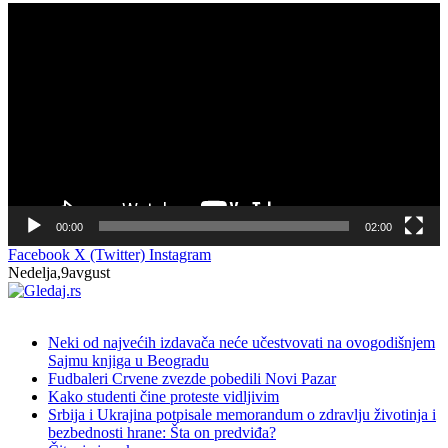
Прегледач
видео
записа
00:00
02:00
Facebook
X (Twitter)
Instagram
Nedelja,9avgust
NOVO
Neki od najvećih izdavača neće učestvovati na ovogodišnjem
Sajmu knjiga u Beogradu
Fudbaleri Crvene zvezde pobedili Novi Pazar
Kako studenti čine proteste vidljivim
Srbija i Ukrajina potpisale memorandum o zdravlju životinja i
bezbednosti hrane: Šta on predviđa?