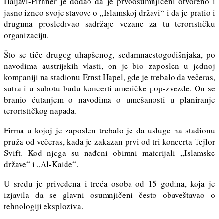
Haijavi-Pirhner je dodao da je prvoosumnjičeni otvoreno i
jasno izneo svoje stavove o „Islamskoj državi“ i da je pratio i
drugima prosleđivao sadržaje vezane za tu terorističku
organizaciju.
Što se tiče drugog uhapšenog, sedamnaestogodišnjaka, po
navodima austrijskih vlasti, on je bio zaposlen u jednoj
kompaniji na stadionu Ernst Hapel, gde je trebalo da večeras,
sutra i u subotu budu koncerti američke pop-zvezde. On se
branio ćutanjem o navodima o umešanosti u planiranje
terorističkog napada.
Firma u kojoj je zaposlen trebalo je da usluge na stadionu
pruža od večeras, kada je zakazan prvi od tri koncerta Tejlor
Svift. Kod njega su nađeni obimni materijali „Islamske
države“ i „Al-Kaide“.
U sredu je privedena i treća osoba od 15 godina, koja je
izjavila da se glavni osumnjičeni često obaveštavao o
tehnologiji eksploziva.