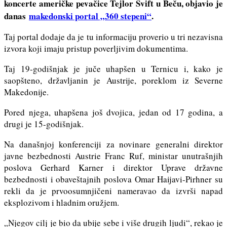
koncerte američke pevačice Tejlor Svift u Beču, objavio je
danas
makedonski portal „360 stepeni“
.
Taj portal dodaje da je tu informaciju proverio u tri nezavisna
izvora koji imaju pristup poverljivim dokumentima.
Taj 19-godišnjak je juče uhapšen u Ternicu i, kako je
saopšteno, državljanin je Austrije, poreklom iz Severne
Makedonije.
Pored njega, uhapšena još dvojica, jedan od 17 godina, a
drugi je 15-godišnjak.
Na današnjoj konferenciji za novinare generalni direktor
javne bezbednosti Austrie Franc Ruf, ministar unutrašnjih
poslova Gerhard Karner i direktor Uprave državne
bezbednosti i obaveštajnih poslova Omar Haijavi-Pirhner su
rekli da je prvoosumnjičeni nameravao da izvrši napad
eksplozivom i hladnim oružjem.
„Njegov cilj je bio da ubije sebe i više drugih ljudi“, rekao je