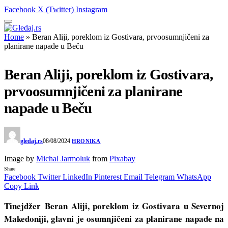
Facebook
X (Twitter)
Instagram
Home
»
Beran Aliji, poreklom iz Gostivara, prvoosumnjičeni za
planirane napade u Beču
Beran Aliji, poreklom iz Gostivara,
prvoosumnjičeni za planirane
napade u Beču
gledaj.rs
08/08/2024
HRONIKA
Image by
Michal Jarmoluk
from
Pixabay
Share
Facebook
Twitter
LinkedIn
Pinterest
Email
Telegram
WhatsApp
Copy Link
Tinejdžer Beran Aliji, poreklom iz Gostivara u Severnoj
Makedoniji, glavni je osumnjičeni za planirane napade na