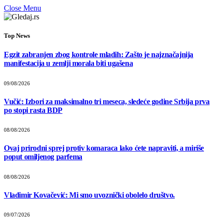
Close Menu
Top News
Egzit zabranjen zbog kontrole mladih: Zašto je najznačajnija
manifestacija u zemlji morala biti ugašena
09/08/2026
Vučić: Izbori za maksimalno tri meseca, sledeće godine Srbija prva
po stopi rasta BDP
08/08/2026
Ovaj prirodni sprej protiv komaraca lako ćete napraviti, a miriše
poput omiljenog parfema
08/08/2026
Vladimir Kovačević: Mi smo uvoznički obolelo društvo.
09/07/2026