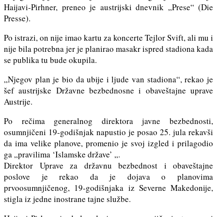
Haijavi-Pirhner, preneo je austrijski dnevnik „Prese“ (Die
Presse).
Po istrazi, on nije imao kartu za koncerte Tejlor Svift, ali mu i
nije bila potrebna jer je planirao masakr ispred stadiona kada
se publika tu bude okupila.
„Njegov plan je bio da ubije i ljude van stadiona“, rekao je
šef austrijske Državne bezbednosne i obaveštajne uprave
Austrije.
Po rečima generalnog direktora javne bezbednosti,
osumnjičeni 19-godišnjak napustio je posao 25. jula rekavši
da ima velike planove, promenio je svoj izgled i prilagodio
ga „pravilima ‘Islamske države’ „.
Direktor Uprave za državnu bezbednost i obaveštajne
poslove je rekao da je dojava o planovima
prvoosumnjičenog, 19-godišnjaka iz Severne Makedonije,
stigla iz jedne inostrane tajne službe.