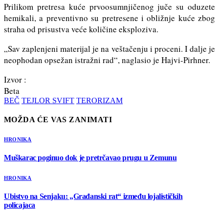
Prilikom pretresa kuće prvoosumnjičenog juče su oduzete
hemikali, a preventivno su pretresene i obližnje kuće zbog
straha od prisustva veće količine eksploziva.
„Sav zaplenjeni materijal je na veštačenju i proceni. I dalje je
neophodan opsežan istražni rad“, naglasio je Hajvi-Pirhner.
Izvor :
Beta
BEČ
TEJLOR SVIFT
TERORIZAM
MOŽDA ĆE VAS ZANIMATI
HRONIKA
Muškarac poginuo dok je pretrčavao prugu u Zemunu
HRONIKA
Ubistvo na Senjaku: „Građanski rat“ između lojalističkih
policajaca