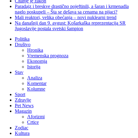
Čitanje je zakon
Paradajz i breskve drastično pojeftinili, a šaran i krmenadla
naglo poskupeli – Šta se dešava sa cenama na pijaci?
Mali reaktori, velika obećanja – novi nuklearni trend
Na današnji dan 9. avgust: Košarkaška reprezentacija SR
Jugoslavije postala svetski šampion
Politika
Društvo
Hronika
Vremenska prognoza
Ekonomja
Istorija
Stav
Analiza
Komentar
Kolumne
Sport
Zdravlje
Pet News
Magazin
Aforizmi
Crtice
Zodiac
Kultura