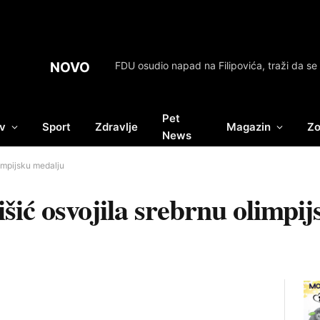
NOVO
Pet
v
Sport
Zdravlje
Magazin
Zo
News
limpijsku medalju
šić osvojila srebrnu olimpi