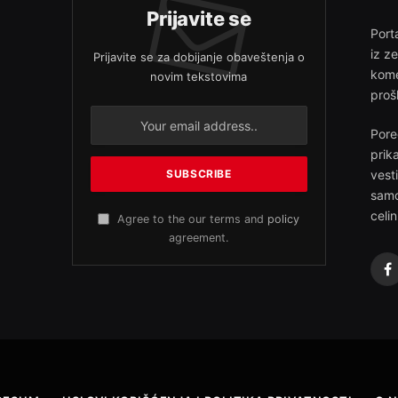
Prijavite se
Porta
iz z
Prijavite se za dobijanje obaveštenja o
kome
novim tekstovima
proš
Pore
prik
vest
samo
celin
Agree to the our terms and
policy
agreement.
F