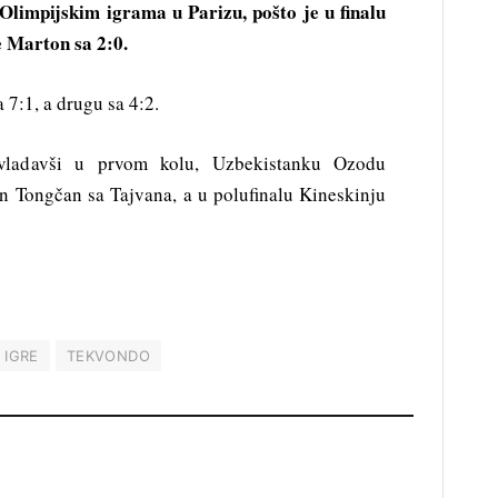
Olimpijskim igrama u Parizu, pošto je u finalu
 Marton sa 2:0.
 7:1, a drugu sa 4:2.
savladavši u prvom kolu, Uzbekistanku Ozodu
n Tongčan sa Tajvana, a u polufinalu Kineskinju
 IGRE
TEKVONDO