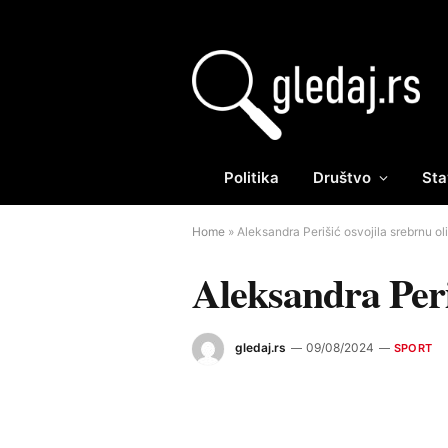
Politika
Društvo
Sta
Home
»
Aleksandra Perišić osvojila srebrnu o
Aleksandra Peri
gledaj.rs
09/08/2024
SPORT