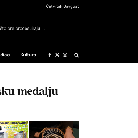
Četvrtak,6avgust
FDU osudio napad na Filipovića, traži da se što pre procesuiraju počinioci napada
diac
Kultura
Facebook
X
Instagram
(Twitter)
jsku medalju