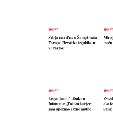
SPORT
SPOR
Srbija četvrfinalu Šampionata
Mirol
Evrope, Hrvatska izgubila sa
meču 
75 razlike
SPORT
SPOR
Legendarni fudbaler o
Zvezdi
Infantinu: „Tokom karijere
ako i
sam upoznao razne mutne
Simić 