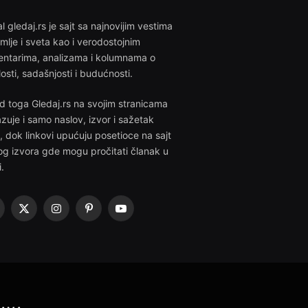
l gledaj.rs je sajt sa najnovijim vestima
emlje i sveta kao i verodostojnim
ntarima, analizama i kolumnama o
losti, sadašnjosti i budućnosti.
d toga Gledaj.rs na svojim stranicama
azuje i samo naslov, izvor i sažetak
i, dok linkovi upućuju posetioce na sajt
g izvora gde mogu pročitati članak u
i.
acebook
X
Instagram
Pinterest
YouTube
(Twitter)