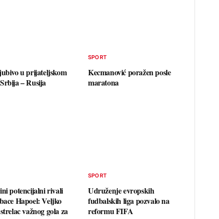
T
SPORT
jubivo u prijateljskom
Kecmanović poražen posle
Srbija – Rusija
maratona
T
SPORT
ni potencijalni rivali
Udruženje evropskih
zbace Hapoel: Veljko
fudbalskih liga pozvalo na
strelac važnog gola za
reformu FIFA