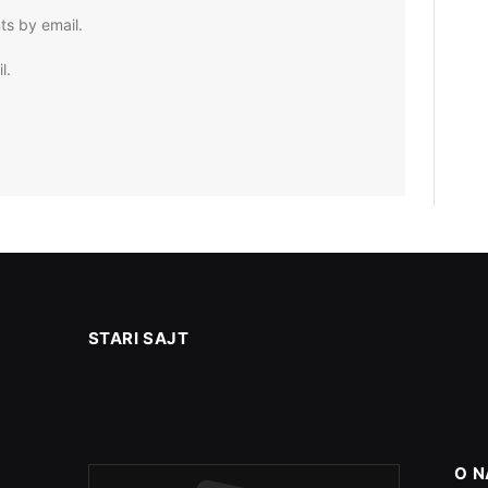
ts by email.
l.
STARI SAJT
O 