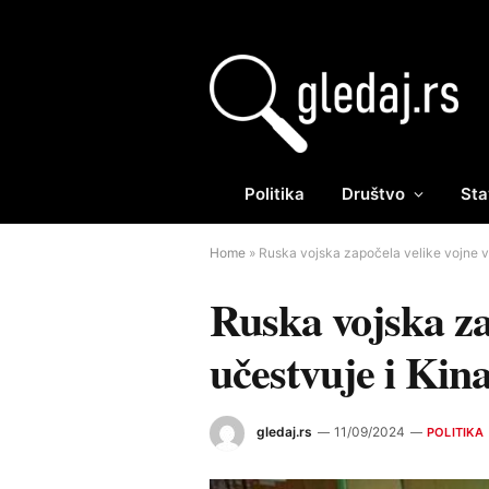
Politika
Društvo
Sta
Home
»
Ruska vojska započela velike vojne v
Ruska vojska za
učestvuje i Kin
gledaj.rs
11/09/2024
POLITIKA