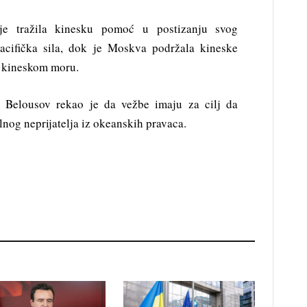
je tražila kinesku pomoć u postizanju svog
acifička sila, dok je Moskva podržala kineske
m kineskom moru.
 Belousov rekao je da vežbe imaju za cilj da
lnog neprijatelja iz okeanskih pravaca.