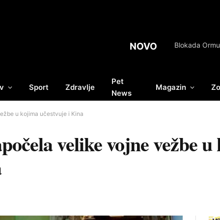
NOVO
Blokada Ormus
Pet
v
Sport
Zdravlje
Magazin
Zo
News
ežbe u kojima učestvuje i Kina
počela velike vojne vežbe u
a