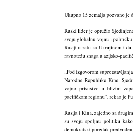
Ukupno 15 zemalja pozvano je da
Ruski lider je optužio Sjedinje
svoju globalnu vojnu i političku
Rusiji u ratu sa Ukrajinom i da
ravnotežu snaga u azijsko-pacif
„Pod izgovorom suprotstavljanja
Narodne Republike Kine, Sjedinj
vojno prisustvo u blizini zap
pacifičkom regionu“, rekao je Pu
Rusija i Kina, zajedno sa drugim
su svoju spoljnu politiku kako
demokratski poredak predvođen