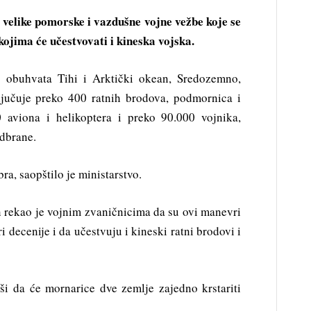
 velike pomorske i vazdušne vojne vežbe koje se
kojima će učestvovati i kineska vojska.
obuhvata Tihi i Arktički okean, Sredozemno,
ljučuje preko 400 ratnih brodova, podmornica i
0 aviona i helikoptera i preko 90.000 vojnika,
odbrane.
ra, saopštilo je ministarstvo.
 rekao je vojnim zvaničnicima da su ovi manevri
ri decenije i da učestvuju i kineski ratni brodovi i
vši da će mornarice dve zemlje zajedno krstariti