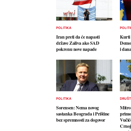
POLITIKA
POLIT
Iran preti da će napasti
Kurti
države Zaliva ako SAD
Demok
pokrenu nove napade
i dan
POLITIKA
DRUŠ
Sorensen: Nema novog
Mitro
sastanka Beograda i Prištine
prim
bez spremnosti za dogovor
Vučić
Crnoj 