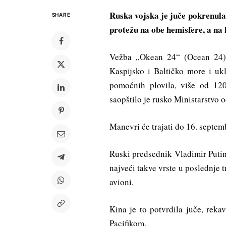
Ruska vojska je juče pokrenula
SHARE
protežu na obe hemisfere, a na 
Vežba „Okean 24“ (Ocean 24) 
Kaspijsko i Baltičko more i uk
pomoćnih plovila, više od 12
saopštilo je rusko Ministarstvo 
Manevri će trajati do 16. septemb
Ruski predsednik Vladimir Putin
najveći takve vrste u poslednje t
avioni.
Kina je to potvrdila juče, reka
Pacifikom.