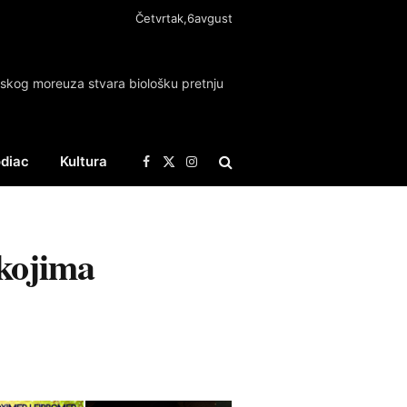
Četvrtak,6avgust
kog moreuza stvara biološku pretnju
diac
Kultura
Facebook
X
Instagram
(Twitter)
 kojima