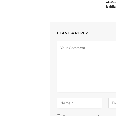
„maha
kriti
LEAVE A REPLY