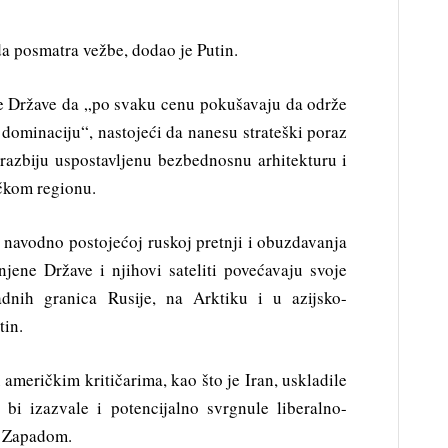
 posmatra vežbe, dodao je Putin.
ne Države da „po svaku cenu pokušavaju da održe
 dominaciju“, nastojeći da nanesu strateški poraz
 razbiju uspostavljenu bezbednosnu arhitekturu i
ičkom regionu.
 navodno postojećoj ruskoj pretnji i obuzdavanja
ene Države i njihovi sateliti povećavaju svoje
adnih granica Rusije, na Arktiku i u azijsko-
tin.
 američkim kritičarima, kao što je Iran, uskladile
 bi izazvale i potencijalno svrgnule liberalno-
 Zapadom.