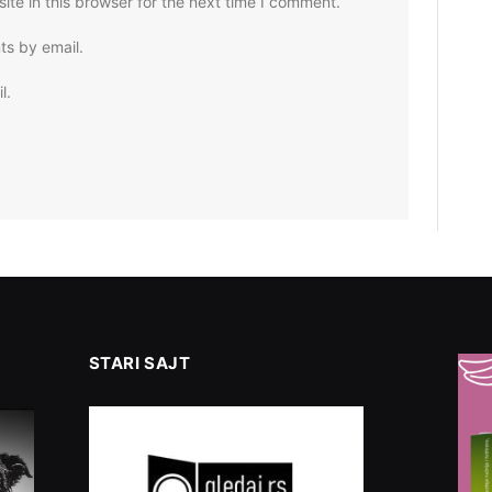
te in this browser for the next time I comment.
ts by email.
l.
STARI SAJT