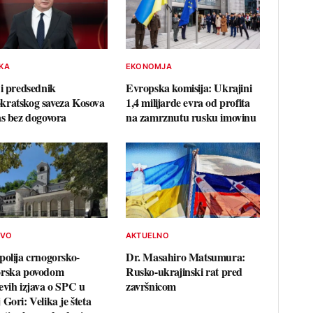
IKA
EKONOMJA
 i predsednik
Evropska komisija: Ukrajini
ratskog saveza Kosova
1,4 milijarde evra od profita
as bez dogovora
na zamrznutu rusku imovinu
TVO
AKTUELNO
polija crnogorsko-
Dr. Masahiro Matsumura:
orska povodom
Rusko-ukrajinski rat pred
evih izjava o SPC u
završnicom
Gori: Velika je šteta