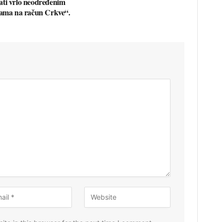
ti vrlo neodređenim
kama na račun Crkve“.