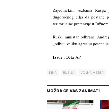
Zajedničkim vežbama Rusija 
dugoročnog cilja da postane p
teritorijalne pretenzije u Južno
Ruski ministar odbrane Andrej
„odbiju veliku agresiju potencija
Izvor :
Beta-AP
KINA
RUSIJA
VOJNA VEŽBA
MOŽDA ĆE VAS ZANIMATI