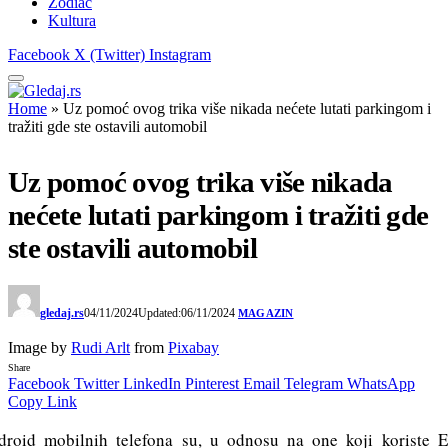
Zodiac
Kultura
Facebook
X (Twitter)
Instagram
Home
»
Uz pomoć ovog trika više nikada nećete lutati parkingom i
tražiti gde ste ostavili automobil
Uz pomoć ovog trika više nikada
nećete lutati parkingom i tražiti gde
ste ostavili automobil
gledaj.rs
04/11/2024
Updated:
06/11/2024
MAGAZIN
Image by
Rudi Arlt
from
Pixabay
Share
Facebook
Twitter
LinkedIn
Pinterest
Email
Telegram
WhatsApp
Copy Link
droid mobilnih telefona su, u odnosu na one koji koriste E