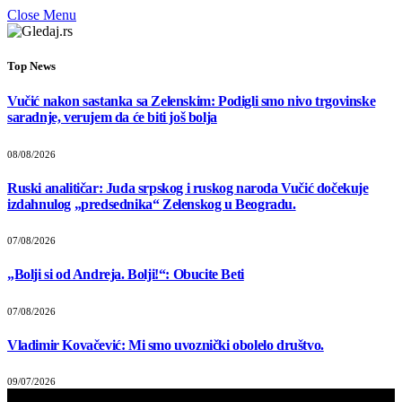
Close Menu
Top News
Vučić nakon sastanka sa Zelenskim: Podigli smo nivo trgovinske
saradnje, verujem da će biti još bolja
08/08/2026
Ruski analitičar: Juda srpskog i ruskog naroda Vučić dočekuje
izdahnulog „predsednika“ Zelenskog u Beogradu.
07/08/2026
„Bolji si od Andreja. Bolji!“: Obucite Beti
07/08/2026
Vladimir Kovačević: Mi smo uvoznički obolelo društvo.
09/07/2026
Прегледач