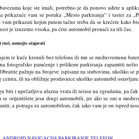
obavezama koje ste imali, potrebno je da ponovo uđete u apli
a prikazaće vam se poruka „Mesto parkiranja“ i taster za „P
e vam prikazati kojim putem tačno treba da se krećete kako bis
nost je izuzetno visoka, pa ćete automobil pronaći za tili čas.
 ruci, nemojte očajavati
ajem iz kuće krenuli bez telefona ili mu se međuvremenu bateri
 na fotografsko pamćenje i prilikom parkiranja zapamtiti nešto 
. Obratite pažnju na brojeve ispisane na stubovima, ukoliko se pa
 centra, ili na obližnje prodavnice ukoliko automobil ostavljate 
u biti i upečatljiva ulazna vrata ili terase na zgradama, pa čak
a se orijentišete jesu drugi automobili, jer ako se oni u među
uniti, a potraga za automobilom, čak iako vam je on ispred nosa
ANDROID
NAVIGACIJA
PARKIRANJE
TELEFON