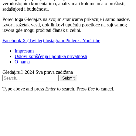
verodostojnim komentarima, analizama i kolumnama o prošlosti,
sadašnjosti i budućnosti.
Pored toga Gledaj.rs na svojim stranicama prikazuje i samo naslov,
izvor i sažetak vesti, dok linkovi upućuju posetioce na sajt samog
izvora gde mogu pročitati članak u celini.
Facebook
X (Twitter)
Instagram
Pinterest
YouTube
Impresum
Uslovi korišćenja i politika privatnosti
O nama
Gledaj.rs© 2024 Sva prava zadržana
Submit
Type above and press
Enter
to search. Press
Esc
to cancel.