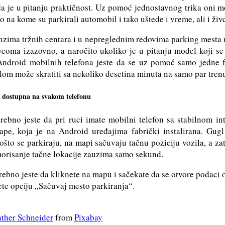
a je u pitanju praktičnost. Uz pomoć jednostavnog trika oni 
 na kome su parkirali automobil i tako uštede i vreme, ali i živ
zima tržnih centara i u nepreglednim redovima parking mesta 
veoma izazovno, a naročito ukoliko je u pitanju model koji se
 Android mobilnih telefona jeste da se uz pomoć samo jedne f
lom može skratiti sa nekoliko desetina minuta na samo par tren
 dostupna na svakom telefonu
rebno jeste da pri ruci imate mobilni telefon sa stabilnom in
ape, koja je na Android uređajima fabrički instalirana. Gug
što se parkiraju, na mapi sačuvaju tačnu poziciju vozila, a z
orisanje tačne lokacije zauzima samo sekund.
trebno jeste da kliknete na mapu i sačekate da se otvore podaci o
te opciju „Sačuvaj mesto parkiranja“.
ther Schneider
from
Pixabay