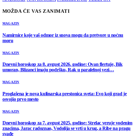
MOŽDA ĆE VAS ZANIMATI
MAGAZIN
Namirnice koje vaš odmor iz snova mogu da pretvore u noćnu
moru
MAGAZIN
Dnevni horoskop za 8. avgust 2026. godine: Ovan flertuje, Bik
umoran, Blizanci imaju podršku, Rak u paralelnoj vezi…
MAGAZIN
Proglašena je nova kulinarska prestonica sveta: Evo koji grad je
osvojio prvo mesto
MAGAZIN
Dnevni horoskop za 7. avgust 2025. godine: Strelac veruje vodenim
znacima, Jarac radoznao, Vodolija se vrti u krug, a Ribe na pragu
svađe