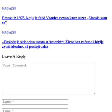
MAGAZIN
Pesma iz 1976. koju je Stivi Vonder pevao kroz suze: „Slomio sam
se“
MAGAZIN
„Poslednje slobodno mesto u Americi“: Život bez računa i kirije
zvuči idealno, ali postoji caka
Leave A Reply