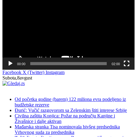
видео
записа
00:00
02:00
Facebook
X (Twitter)
Instagram
Subota,8avgust
NOVO
Od početka godine (barem) 122 miliona evra podeljeno iz
budžetske rezerve
Đurić: Vučić razgovorom sa Zelenskim štiti interese Srbije
Civilna zaštita Konjica: Požar na području Kanjine i
Živašnice i dalje aktivan
Mađarska stranka Tisa nominovala bivšeg predsednika
Vrhovnog suda za predsednika