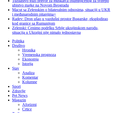
Tužilaštvo traži pritvor za muškarca osumnjičenog za svirepo
ubistvo majke na Novom Beogradu
Macut sa Zelenskim o bilateralnim odnosima, situaciji u UKR
i međunarodnim pitanjima+
Radev: Dron ušao u vazdušni prostor Bugarske, eksplodirao
kod granice sa Rumunijom
Zelenski: Cenimo podršku Srbije ukrajinskom narodu,
situacija u Ukrajini nije nimalo jednostavna
Politika
Društvo
Hronika
Vremenska prognoza
Ekonomja
Istorija
Stav
Analiza
Komentar
Kolumne
Sport
Zdravlje
Pet News
Magazin
Aforizmi
Crtice